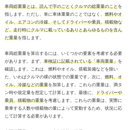
車両総重量とは、読んで字のごとくクルマの総重量のこと
を
指します。ただし、単に車体重量のことではなく、
燃料やオ
イル、エアコンの冷媒、そしてドライバーや乗員、積載物な
ど、走行時にクルマに載っているありとあらゆるものを含ん
だ重量
を指します。
車両総重量を算出するには、いくつかの要素を考慮する必要
があります。まず、
車検証に記載されている「車両重量」
を
確認します。これは、燃料やオイル、搭載装備などを除い
た、いわばクルマの裸の状態での重量です。次に、
燃料、オ
イル、冷媒などの重量
を加算します。これらの重量は、満タ
ン時や規定量を想定して計算します。最後に、
ドライバーや
乗員、積載物の重量
を考慮します。これらの重量は、実際に
乗車する人数や積載物の量によって変動するため、状況に応
じて計算する必要があります。