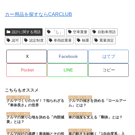
カー用品を探すならCARCLUB
設計に関する用語
「し」
空車重量
自動車用語
認可
認定制度
車両総重量
軸重
重量測定
X
Facebook
はてブ
Pocket
LINE
コピー
こちらもオススメ
設計に関する用語
設計に関する用語
クルマづくりのカギ！？知られざる
クルマの傾きを決める「ロールアー
『車体長さ』の世界
ム」とは？
設計に関する用語
設計に関する用語
クルマの乗り心地を決める「内部減
車の強度を支える「剛体」とは？
衰」とは？
設計に関する用語
設計に関する用語
クルマ設計の基礎！車体軸とその役
車の動きを紐解く「1自由度系」入