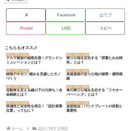
X
Facebook
はてブ
Pocket
LINE
コピー
こちらもオススメ
設計に関する用語
設計に関する用語
クルマ開発の秘密兵器！グランドシ
乗り心地を左右する「荷重たわみ特
ミュレーションとは？
性」とは？
設計に関する用語
設計に関する用語
鋳造のキホン: 縮みを見越したモノ
高速道路の走り心地の秘密 – 緩和曲
づくり
線
設計に関する用語
設計に関する用語
自動車を支える縁の下の力持ち！合
車の乗り心地を左右する「リヤオー
金鋳鉄とは？
バーハング」とは？
設計に関する用語
設計に関する用語
快適性と安全性を両立！「設計座乗
金型部品：バックプレートの役割と
位置」ってなに？
重要性
ホーム
設計に関する用語