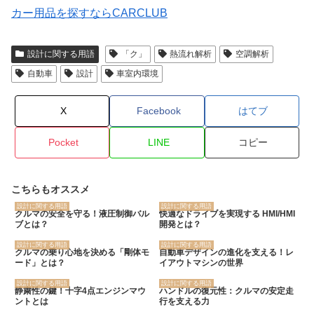
カー用品を探すならCARCLUB
設計に関する用語
「ク」
熱流れ解析
空調解析
自動車
設計
車室内環境
X
Facebook
はてブ
Pocket
LINE
コピー
こちらもオススメ
設計に関する用語
設計に関する用語
クルマの安全を守る！液圧制御バル
快適なドライブを実現する HMI/HMI
ブとは？
開発とは？
設計に関する用語
設計に関する用語
クルマの乗り心地を決める「剛体モ
自動車デザインの進化を支える！レ
ード」とは？
イアウトマシンの世界
設計に関する用語
設計に関する用語
静粛性の鍵！十字4点エンジンマウ
ハンドルの復元性：クルマの安定走
ントとは
行を支える力