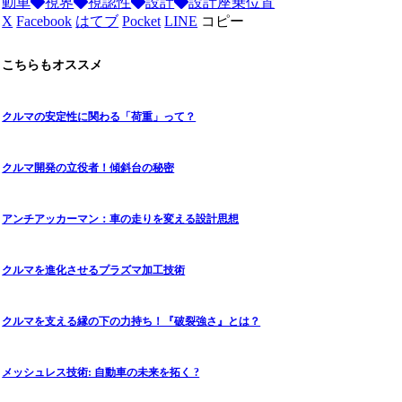
動車
視界
視認性
設計
設計座乗位置
X
Facebook
はてブ
Pocket
LINE
コピー
こちらもオススメ
クルマの安定性に関わる「荷重」って？
クルマ開発の立役者！傾斜台の秘密
アンチアッカーマン：車の走りを変える設計思想
クルマを進化させるプラズマ加工技術
クルマを支える縁の下の力持ち！『破裂強さ』とは？
メッシュレス技術: 自動車の未来を拓く ?