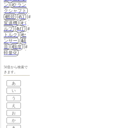
ン
クラン
クシャフト
燃焼
AT
変速機
バ
ルブ
MT
トルク
セ
ンサー
騒
音
強度
軽量化
50音から検索で
きます。
あ
い
う
え
お
か
き