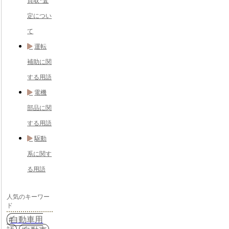
買取･査
定につい
て
運転
補助に関
する用語
電機
部品に関
する用語
駆動
系に関す
る用語
人気のキーワー
ド
自動車用