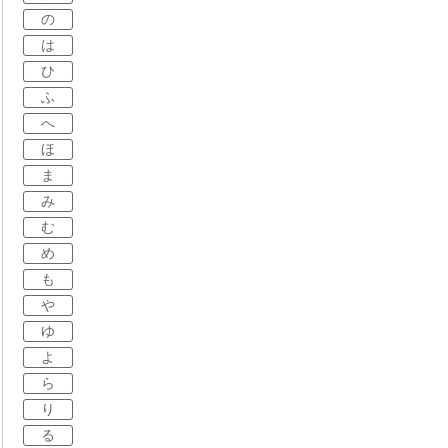
の
は
ひ
ふ
へ
ほ
ま
み
む
め
も
や
ゆ
よ
ら
り
る