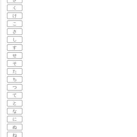
く
け
こ
さ
し
す
せ
そ
た
ち
つ
て
と
な
に
ぬ
ね