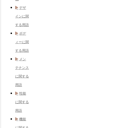
デザ
インに関
する用語
ボデ
ィーに関
する用語
メン
テナンス
に関する
用語
性能
に関する
用語
機能
に関する