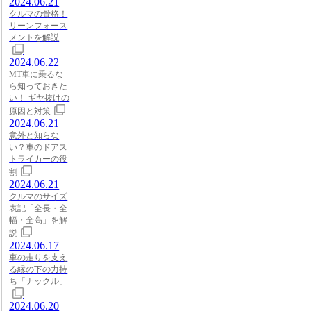
2024.06.21
クルマの骨格！
リーンフォース
メントを解説
2024.06.22
MT車に乗るな
ら知っておきた
い！ ギヤ抜けの
原因と対策
2024.06.21
意外と知らな
い？車のドアス
トライカーの役
割
2024.06.21
クルマのサイズ
表記「全長・全
幅・全高」を解
説
2024.06.17
車の走りを支え
る縁の下の力持
ち「ナックル」
2024.06.20