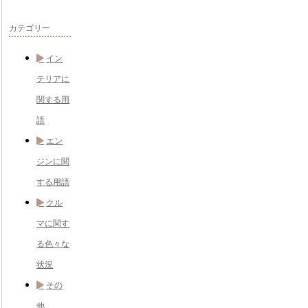
カテゴリー
イン
テリアに
関する用
語
エン
ジンに関
する用語
クル
マに関す
る色々な
状況
その
他