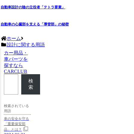
自動車設計の陰の立役者「テトラ要素」
自動車の心臓部を支える「導管部」の秘密
ホーム
設計に関する用語
カー用品・
車パーツを
探すなら
CARCLUB
検
索
検索されている
用語
車の安全を守る
「重要保安部
品」とは？