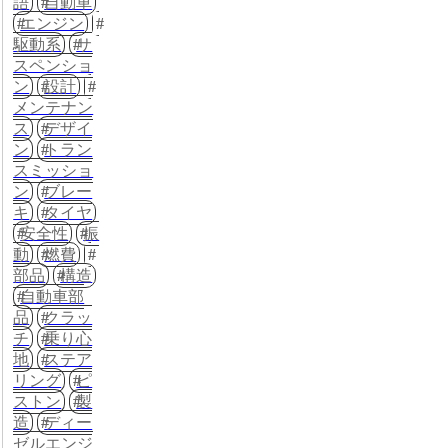
語
自動車
エンジン
駆動系
サ
スペンショ
ン
設計
メンテナン
ス
デザイ
ン
トラン
スミッショ
ン
ブレー
キ
タイヤ
安全性
振
動
燃費
部品
構造
自動車部
品
クラッ
チ
乗り心
地
ステア
リング
ピ
ストン
製
造
ディー
ゼルエンジ