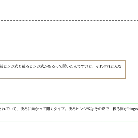
前ヒンジ式と後ろヒンジ式があるって聞いたんですけど、それぞれどんな
固定されていて、後ろに向かって開くタイプ。後ろヒンジ式はその逆で、後ろ側が hinge