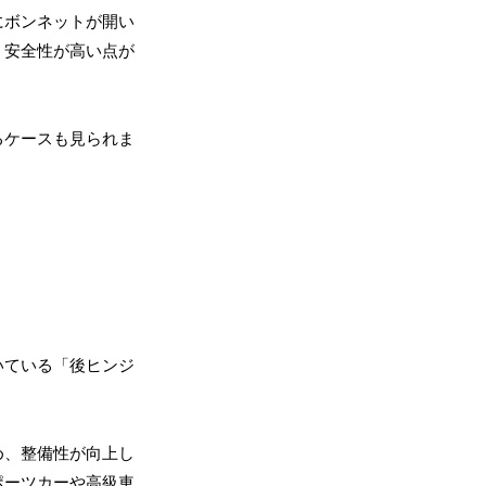
にボンネットが開い
く安全性が高い点が
るケースも見られま
いている「後ヒンジ
め、整備性が向上し
ポーツカーや高級車