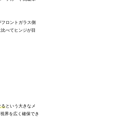
がフロントガラス側
に比べてヒンジが目
なる
という大きなメ
方視界を広く確保でき