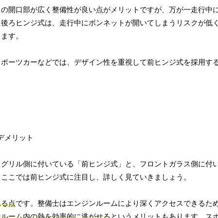
トの開口部が広く整備性が良い点がメリットですが、万が一走行中
て後ろヒンジ式は、走行中にボンネットが開いてしまうリスクが低
ります。
スポーツカーなどでは、デザイン性を重視して前ヒンジ式を採用す
トグリル側に付いている「前ヒンジ式」と、フロントガラス側に付
、ここでは前ヒンジ式に注目し、詳しく見ていきましょう。
れる点
です。整備士はエンジンルームにより深くアクセスできるた
ンルーム内の熱を効率的に逃がせる
というメリットもあります。ス