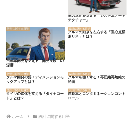
車の進化を支える「システムアーキ
テクチャー」
設計に関する用語
設計に関する用語
クルマの動きを左右する「重心点横
滑り角」とは？
自動車開発を支える「開発実験」の
深層
設計に関する用語
設計に関する用語
クルマ開発の要！ディメンションモ
クルマを強くする！再圧縮再焼結の
ックアップとは？
秘密
設計に関する用語
設計に関する用語
タイヤの進化を支える「タイヤコー
自動車とコンタミネーションコント
ド」とは？
ロール
ホーム
設計に関する用語