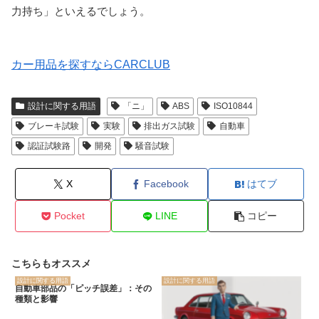
力持ち」といえるでしょう。
カー用品を探すならCARCLUB
設計に関する用語
「ニ」
ABS
ISO10844
ブレーキ試験
実験
排出ガス試験
自動車
認証試験路
開発
騒音試験
X
Facebook
はてブ
Pocket
LINE
コピー
こちらもオススメ
設計に関する用語
設計に関する用語
自動車部品の「ピッチ誤差」：その
種類と影響