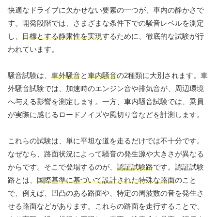
快適なドライブに欠かせない要素の一つが、車内の静かさで
す。開発段階では、さまざまな条件下での騒音レベルを測定
し、
目標とする静粛性を実現
するために、徹底的な試験が行
われています。
騒音試験は、
車外騒音
と
車内騒音
の2種類に大別されます。車
外騒音試験では、加速時のエンジン音や排気音が、周辺環境
へ与える影響を測定します。一方、車内騒音試験では、乗員
が実際に感じるロードノイズや風切り音などを計測します。
これらの試験は、単に平坦な道を走るだけでは不十分です。
なぜなら、路面状況によって騒音の発生源や大きさが異なる
からです。そこで登場するのが、
認証試験路
です。認証試験
路とは、
国際基準に基づいて設計された特殊な路面
のこと
で、例えば、凹凸のある路面や、特定の周波数の音を発生さ
せる路面などがあります。これらの路面を走行することで、