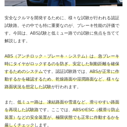
安全なクルマを開発するために、様々な試験が行われる認証
試験路。その中でも特に重要なのが、ブレーキ性能の評価で
す。今回は、ABS試験と低ミュー路での試験に焦点を当てて
解説します。
ABS（アンチロック・ブレーキ・システム）は、急ブレーキ
時にタイヤがロックするのを防ぎ、安定した制動距離を確保
するためのシステム
です。認証試験路では、
ABSが正常に作
動するかを確認するため、乾燥路面や湿潤路面など、様々な
路面状況を想定した試験
が行われます。
また、
低ミュー路は、凍結路面や雪道など、滑りやすい路面
を再現した試験路
です。ここでは、
ABSやESC（横滑り防止
装置）などの安全装置が、極限状態でも正常に作動するかを
厳しくチェック
します。