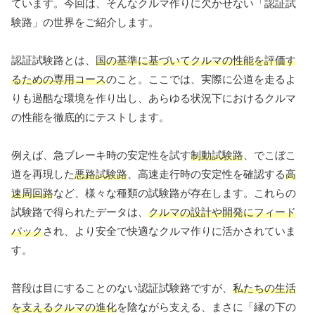
ています。今回は、そんなクルマ作りに欠かせない「認証試
験路」の世界をご紹介します。
認証試験路とは、
国の基準に基づいてクルマの性能を評価す
るための専用コース
のこと。ここでは、実際に公道を走るよ
りも過酷な環境を作り出し、あらゆる状況下におけるクルマ
の性能を徹底的にテストします。
例えば、急ブレーキ時の安定性を試す
制動試験路
、でこぼこ
道を再現した
悪路試験路
、高速走行時の安定性を確認する
高
速周回路
など、様々な種類の試験路が存在します。これらの
試験路で得られたデータは、
クルマの設計や開発にフィード
バック
され、より安全で快適なクルマ作りに活かされていま
す。
普段は目にすることのない認証試験路ですが、
私たちの生活
を支えるクルマの進化
を陰ながら支える、まさに「縁の下の