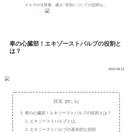
クルマの大辞典、購入･売却についての説明も。
車の心臓部！エキゾーストバルブの役割と
は？
2024.06.21
目次
車の心臓部！エキゾーストバルブの役割とは？
エキゾーストバルブとは。
エキゾーストバルブの基本的な役割