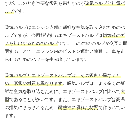
すが、このとき重要な役割を果たすのが
吸気バルブと排気バ
ルブ
です。
吸気バルブはエンジン内部に新鮮な空気を取り込むためのバ
ルブですが、今回解説するエキゾーストバルブは
燃焼後のガ
スを排出するためのバルブ
です。この2つのバルブが交互に開
閉することで、エンジン内のピストン運動と連動し、車を走
らせるためのパワーを生み出しています。
吸気バルブとエキゾーストバルブは、その役割が異なるた
め、形状や材質も異なります
。吸気バルブは、より多くの新
鮮な空気を取り込むために、エキゾーストバルブに比べて
大
型
であることが多いです。また、エキゾーストバルブは高温
の排気にさらされるため、
耐熱性に優れた材質
で作られてい
ます。