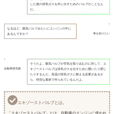
した後の排気ガスを外に出すためのバルブのことなん
だ。
なるほど。吸気バルブみたいにエンジンの中に
車を知りたい
あるんですか？
そうだよ。吸気バルブが空気を取り込むのに対して、エ
自動車研究家
キゾーストバルブは排気ガスを出すために開いたり閉じ
たりするんだ。高温の排気ガスに耐える必要があるか
ら、特別な素材で作られているんだよ。
エキゾーストバルブとは。
「エキゾーストバルブ」とは、自動車のエンジンに使われ