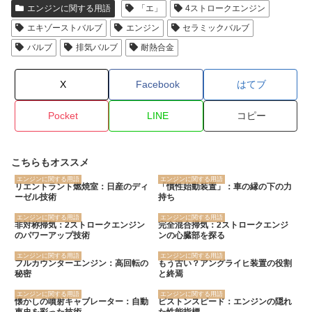
エンジンに関する用語
「エ」
4ストロークエンジン
エキゾーストバルブ
エンジン
セラミックバルブ
バルブ
排気バルブ
耐熱合金
X
Facebook
はてブ
Pocket
LINE
コピー
こちらもオススメ
エンジンに関する用語
エンジンに関する用語
リエントラント燃焼室：日産のディ
「慣性始動装置」：車の縁の下の力
ーゼル技術
持ち
エンジンに関する用語
エンジンに関する用語
非対称掃気：2ストロークエンジン
完全混合掃気：2ストロークエンジ
のパワーアップ技術
ンの心臓部を探る
エンジンに関する用語
エンジンに関する用語
フルカウンターエンジン：高回転の
もう古い？アングライヒ装置の役割
秘密
と終焉
エンジンに関する用語
エンジンに関する用語
懐かしの噴射キャブレーター：自動
ピストンスピード：エンジンの隠れ