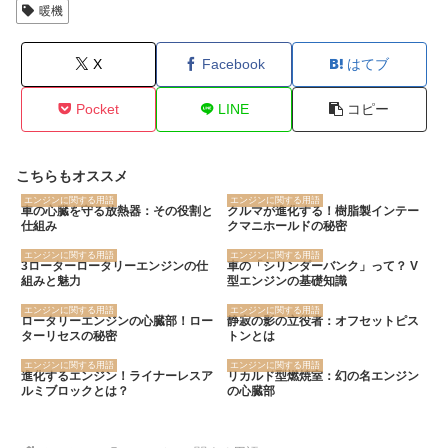
暖機
X
Facebook
はてブ
Pocket
LINE
コピー
こちらもオススメ
エンジンに関する用語
エンジンに関する用語
車の心臓を守る放熱器：その役割と
クルマが進化する！樹脂製インテー
仕組み
クマニホールドの秘密
エンジンに関する用語
エンジンに関する用語
3ローターロータリーエンジンの仕
車の「シリンダーバンク」って？ V
組みと魅力
型エンジンの基礎知識
エンジンに関する用語
エンジンに関する用語
ロータリーエンジンの心臓部！ロー
静寂の影の立役者：オフセットピス
ターリセスの秘密
トンとは
エンジンに関する用語
エンジンに関する用語
進化するエンジン！ライナーレスア
リカルド型燃焼室：幻の名エンジン
ルミブロックとは？
の心臓部