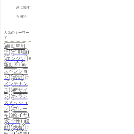
系に関す
る用語
人気のキーワー
ド
自動車用
語
自動車
エンジン
駆動系
サ
スペンショ
ン
設計
メンテナン
ス
デザイ
ン
トラン
スミッショ
ン
ブレー
キ
タイヤ
安全性
振
動
燃費
部品
構造