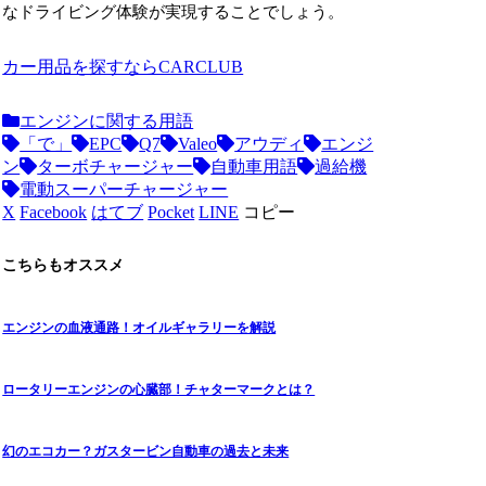
なドライビング体験が実現することでしょう。
カー用品を探すならCARCLUB
エンジンに関する用語
「で」
EPC
Q7
Valeo
アウディ
エンジ
ン
ターボチャージャー
自動車用語
過給機
電動スーパーチャージャー
X
Facebook
はてブ
Pocket
LINE
コピー
こちらもオススメ
エンジンの血液通路！オイルギャラリーを解説
ロータリーエンジンの心臓部！チャターマークとは？
幻のエコカー？ガスタービン自動車の過去と未来