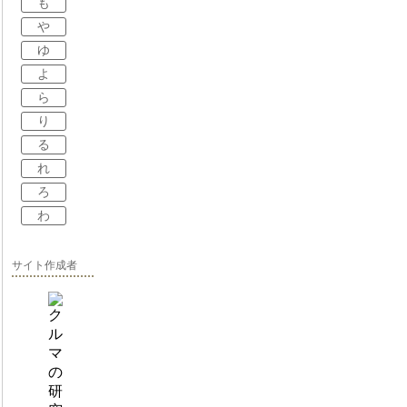
も
や
ゆ
よ
ら
り
る
れ
ろ
わ
サイト作成者