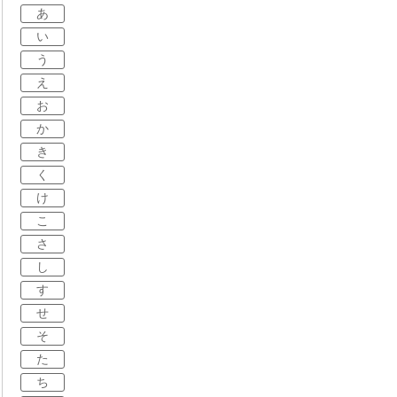
あ
い
う
え
お
か
き
く
け
こ
さ
し
す
せ
そ
た
ち