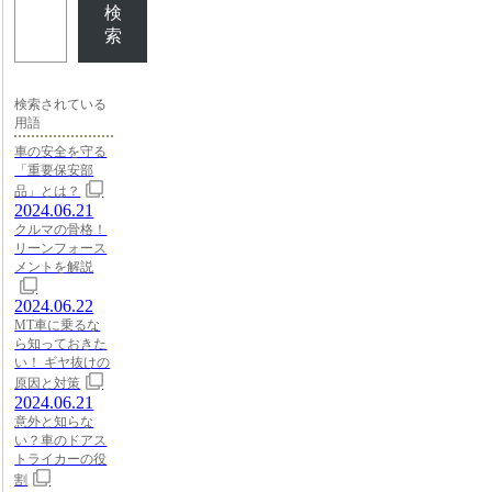
検
索
検索されている
用語
車の安全を守る
「重要保安部
品」とは？
2024.06.21
クルマの骨格！
リーンフォース
メントを解説
2024.06.22
MT車に乗るな
ら知っておきた
い！ ギヤ抜けの
原因と対策
2024.06.21
意外と知らな
い？車のドアス
トライカーの役
割