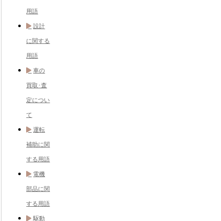
用語
設計
に関する
用語
車の
買取･査
定につい
て
運転
補助に関
する用語
電機
部品に関
する用語
駆動