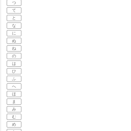
つ
て
と
な
に
ぬ
ね
の
は
ひ
ふ
へ
ほ
ま
み
む
め