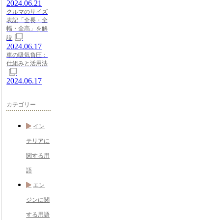
2024.06.21
クルマのサイズ
表記「全長・全
幅・全高」を解
説
2024.06.17
車の吸気負圧：
仕組みと活用法
2024.06.17
カテゴリー
イン
テリアに
関する用
語
エン
ジンに関
する用語