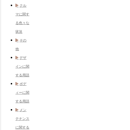
クル
マに関す
る色々な
状況
その
他
デザ
インに関
する用語
ボデ
ィーに関
する用語
メン
テナンス
に関する