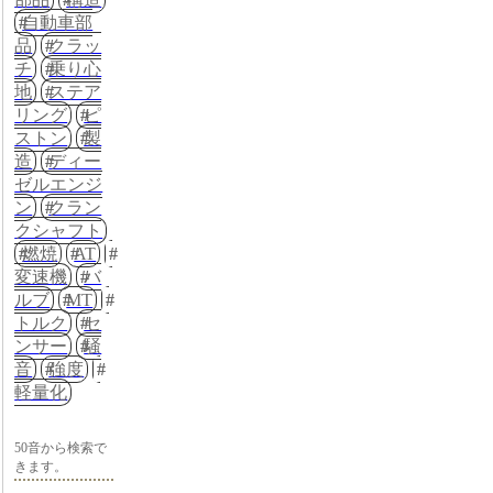
自動車部
品
クラッ
チ
乗り心
地
ステア
リング
ピ
ストン
製
造
ディー
ゼルエンジ
ン
クラン
クシャフト
燃焼
AT
変速機
バ
ルブ
MT
トルク
セ
ンサー
騒
音
強度
軽量化
50音から検索で
きます。