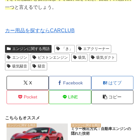
一つ
と言えるでしょう。
カー用品を探すならCARCLUB
エンジンに関する用語
「き」
エアクリーナー
エンジン
ピストンエンジン
吸気
吸気ダクト
吸気騒音
騒音
X
Facebook
はてブ
Pocket
LINE
コピー
こちらもオススメ
エンジンに関する用語
エンジンに関する用語
ミラー検出方式：自動車エンジンの
隠れた技術