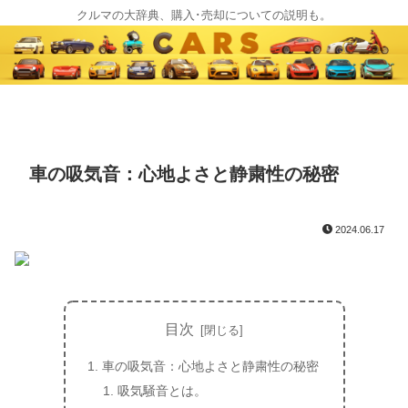
クルマの大辞典、購入･売却についての説明も。
車の吸気音：心地よさと静粛性の秘密
2024.06.17
目次
車の吸気音：心地よさと静粛性の秘密
吸気騒音とは。