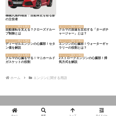
機械式燃料噴射：自動車史を彩る影
の立役者
エンジンに関する用語
エンジンに関する用語
自動運転を支える？クローズドルー
クルマの加速を左右する「ターボチ
プ制御とは
ャージャー」とは？
エンジンに関する用語
エンジンに関する用語
ディーゼルエンジンの心臓部！セタ
エンジンの心臓部！ウォーターギャ
ン価を解説
ラリーの役割とは？
エンジンに関する用語
エンジンに関する用語
クルマの心臓を守る！マニホールド
2ストロークエンジンの心臓部！掃
ガスケットの役割
気方式を解説
ホーム
エンジンに関する用語
© 2024 クルマの大辞典.
ホーム
検索
トップ
サイドバー