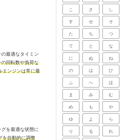
こ
さ
し
す
せ
そ
た
ち
つ
て
と
な
その最適なタイミン
に
ぬ
ね
ンの回転数や負荷な
の
は
ひ
ルエンジンは常に最
ふ
へ
ほ
ま
み
む
め
も
や
ゆ
よ
ら
ングを最適な状態に
り
る
れ
グを自動的に調整