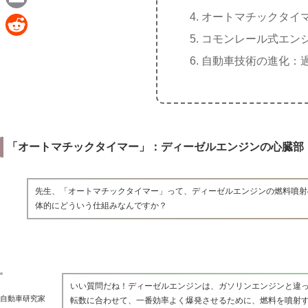
e
a
オートマチックタイマー
E
c
コモンレール式エン
m
R
e
自動車技術の進化：
a
e
b
i
d
o
l
d
o
i
k
「オートマチックタイマー」：ディーゼルエンジンの心臓部
t
先生、「オートマチックタイマー」って、ディーゼルエンジンの燃料噴射
体的にどういう仕組みなんですか？
いい質問だね！ディーゼルエンジンは、ガソリンエンジンと違
自動車研究家
転数に合わせて、一番効率よく爆発させるために、燃料を噴射