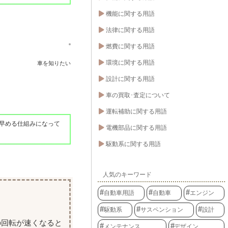
機能に関する用語
法律に関する用語
燃費に関する用語
環境に関する用語
車を知りたい
設計に関する用語
車の買取･査定について
運転補助に関する用語
早める仕組みになって
電機部品に関する用語
駆動系に関する用語
人気のキーワード
自動車用語
自動車
エンジン
駆動系
サスペンション
設計
の回転が速くなると
メンテナンス
デザイン