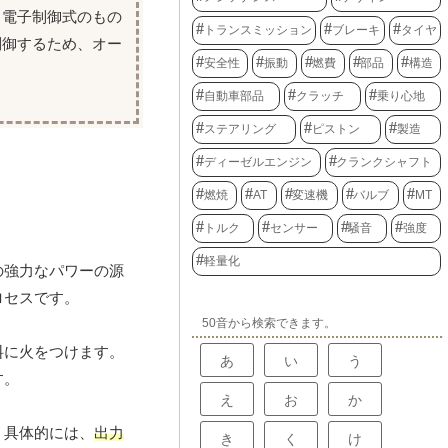
、電子制御式のもの
トランスミッション
ブレーキ
タイヤ
制御するため、オー
安全性
振動
燃費
部品
構造
自動車部品
クラッチ
乗り心地
ステアリング
ピストン
製造
ディーゼルエンジン
クランクシャフト
燃焼
AT
変速機
バルブ
MT
トルク
センサー
騒音
強度
軽量化
の強力なパワーの源
ロセスです。
50音から検索できます。
料に火をつけます。
あ
い
う
す。
え
お
か
。具体的には、
出力
き
く
け