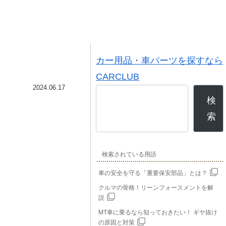
カー用品・車パーツを探すなら
CARCLUB
2024.06.17
検
索
検索されている用語
車の安全を守る「重要保安部品」とは？
クルマの骨格！リーンフォースメントを解
説
MT車に乗るなら知っておきたい！ ギヤ抜け
の原因と対策