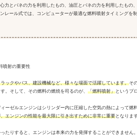
遠心力とバネの力を利用したもの、油圧とバネの力を利用したもの
モンレール式では、コンピューターが最適な燃料噴射タイミングを
トラックやバス、建設機械など、様々な場面で活躍しています。
そ
ます。そして、その燃料の燃焼を司るのが、
「燃料噴射」
というプ
ディーゼルエンジンはシリンダー内に圧縮した空気の熱によって燃
が、エンジンの性能を最大限に引き出すために非常に重要
となりま
かったりすると、エンジンは本来の力を発揮することができません