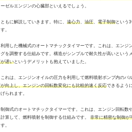
ィーゼルエンジンの心臓部といえるでしょう。
とともに解説していきます。特に、
遠心力
、
油圧
、
電子制御
という
ます。
を利用した機械式のオートマチックタイマーです。これは、エンジ
ングを調整する仕組みです。構造がシンプルで耐久性が高いという
度が遅い
というデメリットも抱えていました。
。これは、エンジンオイルの圧力を利用して燃料噴射ポンプ内のバ
度が向上し、エンジンの回転数変化にも比較的速く反応
できるよう
挙げられます。
子制御式のオートマチックタイマーです。これは、エンジン回転数
を計算して、燃料噴射を制御する仕組みです。
非常に精密な制御が
ます。