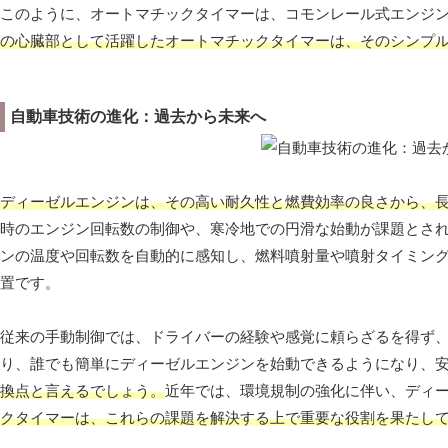
このように、オートマチックタイマーは、コモンレール式エンジ
の心臓部として活躍したオートマチックタイマーは、そのシンプ
自動車技術の進化：過去から未来へ
ディーゼルエンジンは、その高い耐久性と燃費効率の良さから、
時のエンジン回転数の制御や、寒冷地での円滑な始動が課題とさ
ンの温度や回転数を自動的に感知し、燃料噴射量や噴射タイミン
置です。
従来の手動制御では、ドライバーの経験や感覚に頼らざるを得ず
り、誰でも簡単にディーゼルエンジンを始動できるようになり、
換点と言えるでしょう。
近年では、環境規制の強化に伴い、ディ
クタイマーは、これらの課題を解決する上で重要な役割を果たし