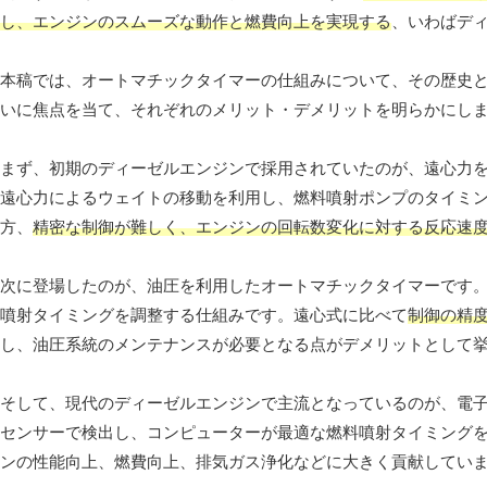
し、エンジンのスムーズな動作と燃費向上を実現する
、いわばデ
本稿では、オートマチックタイマーの仕組みについて、その歴史
いに焦点を当て、それぞれのメリット・デメリットを明らかにし
まず、初期のディーゼルエンジンで採用されていたのが、遠心力
遠心力によるウェイトの移動を利用し、燃料噴射ポンプのタイミ
方、
精密な制御が難しく、エンジンの回転数変化に対する反応速
次に登場したのが、油圧を利用したオートマチックタイマーです
噴射タイミングを調整する仕組みです。遠心式に比べて
制御の精
し、油圧系統のメンテナンスが必要となる点がデメリットとして
そして、現代のディーゼルエンジンで主流となっているのが、電
センサーで検出し、コンピューターが最適な燃料噴射タイミング
ンの性能向上、燃費向上、排気ガス浄化などに大きく貢献してい