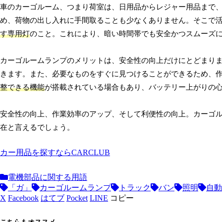
車のカーゴルーム、つまり荷室は、日用品からレジャー用品まで
め、荷物の出し入れに手間取ることも少なくありません。そこで
す専用灯
のこと。これにより、暗い時間帯でも安全かつスムーズ
カーゴルームランプのメリットは、安全性の向上だけにとどまり
きます。また、必要なものをすぐに見つけることができるため、
整できる機能
が搭載されている場合もあり、バッテリー上がりの
安全性の向上、作業効率のアップ、そして利便性の向上。カーゴ
在と言えるでしょう。
カー用品を探すならCARCLUB
電機部品に関する用語
「ガ」
カーゴルームランプ
トラック
バン
照明
自動
X
Facebook
はてブ
Pocket
LINE
コピー