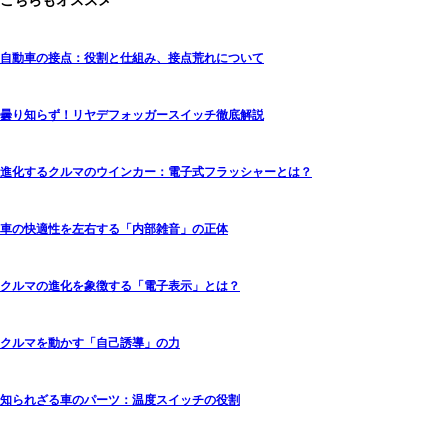
こちらもオススメ
自動車の接点：役割と仕組み、接点荒れについて
曇り知らず！リヤデフォッガースイッチ徹底解説
進化するクルマのウインカー：電子式フラッシャーとは？
車の快適性を左右する「内部雑音」の正体
クルマの進化を象徴する「電子表示」とは？
クルマを動かす「自己誘導」の力
知られざる車のパーツ：温度スイッチの役割