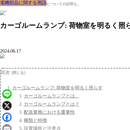
電機部品に関する用語
電機部品に関する用語
電機部品に関する用語
電機部品に関する用語
電機部品に関する用語
電機部品に関する用語
電機部品に関する用語
電機部品に関する用語
電機部品に関する用語
クルマの大辞典、購入･売却についての説明も。
カーゴルームランプ: 荷物室を明るく照
2024.06.17
目次
カーゴルームランプ: 荷物室を明るく照らす
カーゴルームランプとは。
Line
カーゴルームランプとは？
配送業務における重要性
X
種類と特徴
Facebook
設置場所と注意点