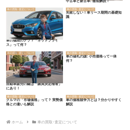
中古車と新古車: 徹底解説！
車の買取･査定について
車の買取･査定について
失敗しない！車リース期間の基礎知
識
車の値段のナゾ？「ネットプライ
ス」って何？
車の買取･査定について
車の買取･査定について
車の値札の謎: 小売価格って一体
何？
自動車販売の鍵は「購買決定権者」
にあり！
車の買取･査定について
車の買取･査定について
クルマの「市場価格」って？ 実勢価
車の価格競争力とは？分かりやすく
格との違いも解説
解説
ホーム
車の買取･査定について