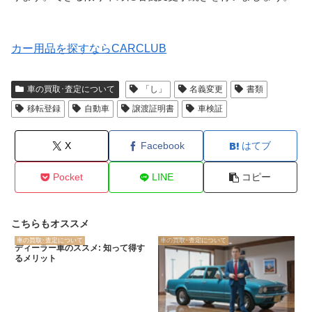
カー用品を探すならCARCLUB
車の買取･査定について
「し」
名義変更
書類
移転登録
自動車
譲渡証明書
車検証
X
Facebook
はてブ
Pocket
LINE
コピー
こちらもオススメ
車の買取･査定について
車の買取･査定について
ディーラー車のススメ: 知って得す
るメリット