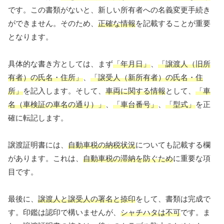
です。この書類がないと、新しい所有者への名義変更手続き
ができません。そのため、
正確な情報
を記載することが重要
となります。
具体的な書き方としては、まず
「年月日」
、
「譲渡人（旧所
有者）の氏名・住所」
、
「譲受人（新所有者）の氏名・住
所」
を記入します。そして、
車両に関する情報
として、
「車
名（車検証の車名の通り）」
、
「車台番号」
、
「型式」
を正
確に転記します。
譲渡証明書には、
自動車税の納税状況
についても記載する欄
があります。これは、
自動車税の滞納を防ぐため
に重要な項
目です。
最後に、
譲渡人と譲受人の署名と捺印
をして、書類は完成で
す。印鑑は認印で構いませんが、
シャチハタは不可
です。ま