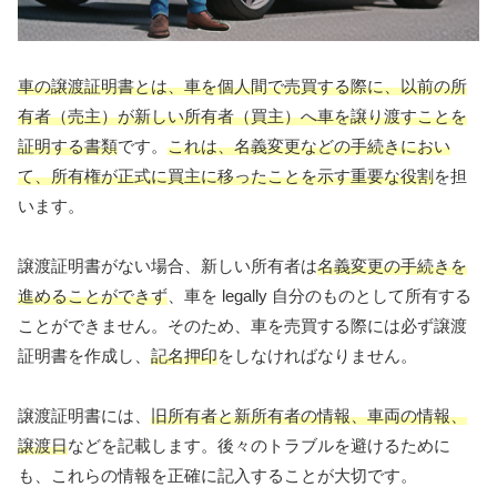
車の譲渡証明書とは、車を個人間で売買する際に、以前の所
有者（売主）が新しい所有者（買主）へ車を譲り渡すことを
証明する書類
です。
これは、名義変更などの手続きにおい
て、所有権が正式に買主に移ったことを示す重要な役割
を担
います。
譲渡証明書がない場合、新しい所有者は
名義変更の手続きを
進めることができず
、車を legally 自分のものとして所有する
ことができません。そのため、車を売買する際には必ず譲渡
証明書を作成し、
記名押印
をしなければなりません。
譲渡証明書には、
旧所有者と新所有者の情報、車両の情報、
譲渡日
などを記載します。後々のトラブルを避けるために
も、これらの情報を正確に記入することが大切です。