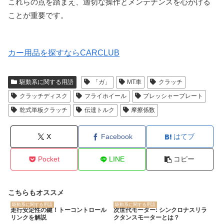
これらの点を踏まえ、適切な操作とメンテナンスを心がける
ことが重要です。
カー用品を探すならCARCLUB
駆動系に関する用語
「ガ」
MT車
クラッチ
クラッチディスク
フライホイール
プレッシャープレート
乾式単板クラッチ
伝達トルク
摩擦係数
X
Facebook
はてブ
Pocket
LINE
コピー
こちらもオススメ
駆動系に関する用語
駆動系に関する用語
走行安定性の鍵！トーコントロール
次世代モーター: シンクロナスリラ
リンクを解説
クタンスモーターとは？