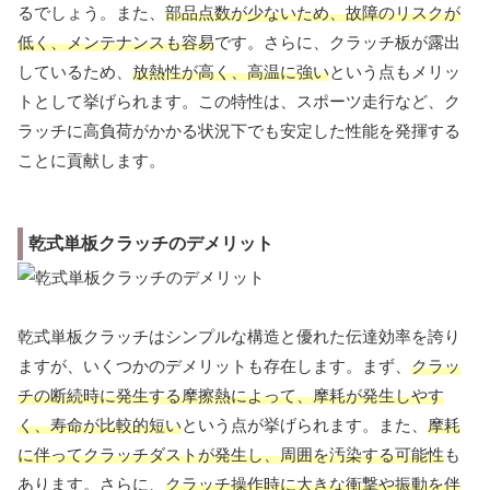
るでしょう。また、
部品点数が少ないため、故障のリスクが
低く、メンテナンスも容易
です。さらに、クラッチ板が露出
しているため、
放熱性が高く、高温に強い
という点もメリッ
トとして挙げられます。この特性は、スポーツ走行など、ク
ラッチに高負荷がかかる状況下でも安定した性能を発揮する
ことに貢献します。
乾式単板クラッチのデメリット
乾式単板クラッチはシンプルな構造と優れた伝達効率を誇り
ますが、いくつかのデメリットも存在します。まず、
クラッ
チの断続時に発生する摩擦熱によって、摩耗が発生しやす
く、寿命が比較的短い
という点が挙げられます。また、
摩耗
に伴ってクラッチダストが発生し、周囲を汚染する可能性
も
あります。さらに、
クラッチ操作時に大きな衝撃や振動を伴