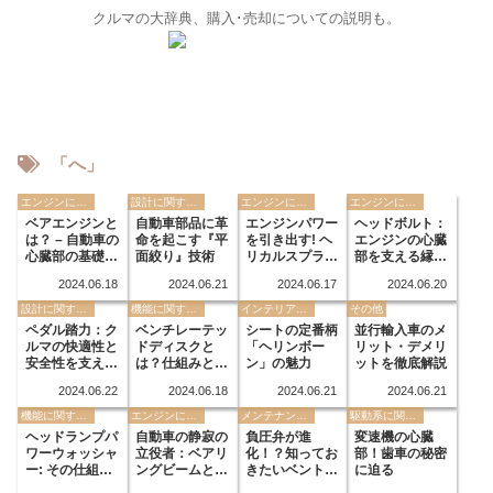
クルマの大辞典、購入･売却についての説明も。
「へ」
エンジンに関する用語
設計に関する用語
エンジンに関する用語
エンジンに関する用語
ベアエンジンと
自動車部品に革
エンジンパワー
ヘッドボルト：
は？ – 自動車の
命を起こす『平
を引き出す! ヘ
エンジンの心臓
心臓部の基礎知
面絞り』技術
リカルスプライ
部を支える縁の
識
ンの秘密
下の力持ち
2024.06.18
2024.06.21
2024.06.17
2024.06.20
設計に関する用語
機能に関する用語
インテリアに関する用語
その他
ペダル踏力：ク
ベンチレーテッ
シートの定番柄
並行輸入車のメ
ルマの快適性と
ドディスクと
「ヘリンボー
リット・デメリ
安全性を支える
は？仕組みとメ
ン」の魅力
ットを徹底解説
影のヒーロー
リット
2024.06.22
2024.06.18
2024.06.21
2024.06.21
機能に関する用語
エンジンに関する用語
メンテナンスに関する用語
駆動系に関する用語
ヘッドランプパ
自動車の静寂の
負圧弁が進
変速機の心臓
ワーウォッシャ
立役者：ベアリ
化！？知ってお
部！歯車の秘密
ー: その仕組み
ングビームと
きたいベントバ
に迫る
と利点
は？
ルブとは