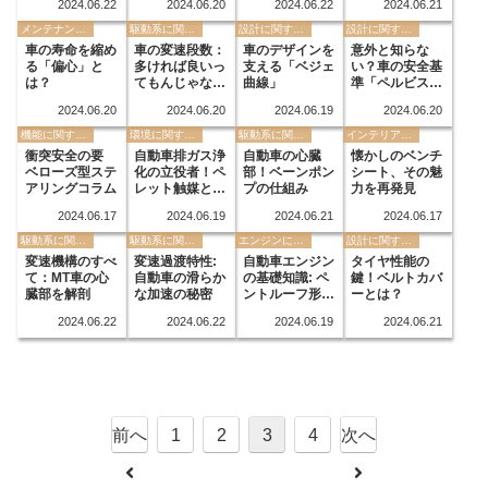
2024.06.22
2024.06.20
2024.06.22
2024.06.21
メンテナンスに関する用語
駆動系に関する用語
設計に関する用語
設計に関する用語
車の寿命を縮め
車の変速段数：
車のデザインを
意外と知らな
る「偏心」と
多ければ良いっ
支える「ベジェ
い？車の安全基
は？
てもんじゃな
曲線」
準「ペルビスリ
い？
ファレンスポイ
2024.06.20
2024.06.20
2024.06.19
2024.06.20
ント」
機能に関する用語
環境に関する用語
駆動系に関する用語
インテリアに関する用語
衝突安全の要
自動車排ガス浄
自動車の心臓
懐かしのベンチ
ベローズ型ステ
化の立役者！ペ
部！ベーンポン
シート、その魅
アリングコラム
レット触媒と
プの仕組み
力を再発見
は？
2024.06.17
2024.06.19
2024.06.21
2024.06.17
駆動系に関する用語
駆動系に関する用語
エンジンに関する用語
設計に関する用語
変速機構のすべ
変速過渡特性:
自動車エンジン
タイヤ性能の
て：MT車の心
自動車の滑らか
の基礎知識: ペ
鍵！ベルトカバ
臓部を解剖
な加速の秘密
ントルーフ形燃
ーとは？
焼室とは？
2024.06.22
2024.06.22
2024.06.19
2024.06.21
前へ
1
2
3
4
次へ