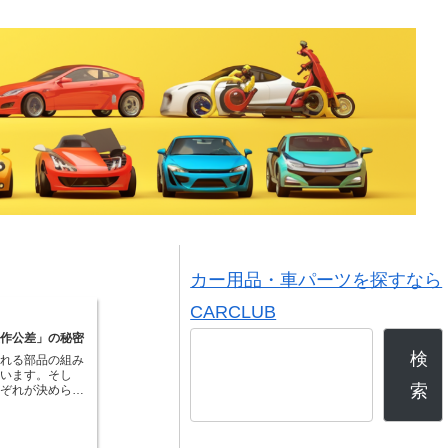
カー用品・車パーツを探すなら
CARCLUB
製作公差」の秘密
検
われる部品の組み
ています。そし
索
れぞれが決められ
製造されていま
では、全く同じ形
けることは不可能