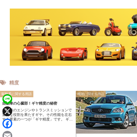
精度
駆動系に関する用語
機能に関する用語
自動車の心臓部！ギヤ精度の秘密
L
自動車のエンジンやトランスミッションで
重要な役割を果たすギヤ。その性能を左右
i
する要素の一つが「ギヤ精度」です。 ギヤ
X
精度は、歯車の歯の形状や配置、歯面など
n
の加工精度を表す指標です。 高いギヤ精度
F
とは、設計通りの形状に限りなく近い状態