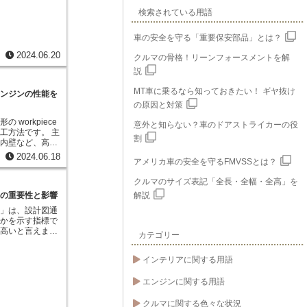
のが「製作公差」
検索されている用語
差の範囲のことで
た理想的な寸法に
車の安全を守る「重要保安部品」とは？
イナス方向にそれ
容されるのかを数
2024.06.20
クルマの骨格！リーンフォースメントを解
、「100mm
説
ば、99mmから
れた部品は、許容範
MT車に乗るなら知っておきたい！ ギヤ抜け
エンジンの性能を
す。
の原因と対策
workpiece
意外と知らない？車のドアストライカーの役
工方法です。 主
割
ー内壁など、高い
れる箇所に用いら
2024.06.18
アメリカ車の安全を守るFMVSSとは？
では、砥石を回転
ることで、微細な
クルマのサイズ表記「全長・全幅・全高」を
ができます。 こ
減し、エンジンの
その重要性と影響
解説
久性向上などに貢
度」は、設計図通
るかを示す指標で
に高いと言えま
カテゴリー
の正確さを指すだ
表面の仕上がりな
インテリアに関する用語
ます。 これらの
満たされているこ
エンジンに関する用語
性能、耐久性、快
優れた品質が実現
クルマに関する色々な状況