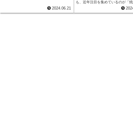
も、近年注目を集めているのが「焼
るで、体全体のバランスが整っている状態
部品」です。従来の切削加工部品と
と言えるでしょう。
2024.06.21
202
高強度、高精度、低コストを実現で
とから、様々な部品に採用が進んで
す。 焼結機械部品は、金属の粉末を金型に
詰めて高温で焼き固めることで作ら
す。この工程により、複雑な形状の
一体成型することが可能になります
た、材料の無駄が少ないため、環境
低減にも貢献します。 さらに、焼結機械部
品は、耐摩耗性、耐熱性、耐食性に
ています。そのため、エンジン、ト
ミッション、ブレーキシステムなど
な環境で使用される部品に最適です。 
ように、焼結機械部品は、自動車の
上、コスト削減、環境負荷低減に大
献する技術として、今後もますます
が期待されています。