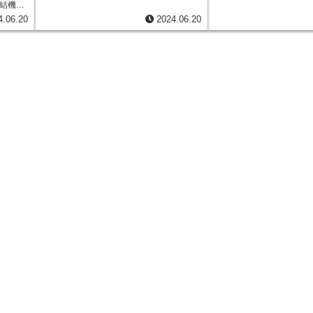
結機械
比べ、
4.06.20
2024.06.20
きるこ
いま
れま
部品を
。ま
負荷の
も優れ
ランス
、過酷
この
性能向
きく貢
の発展