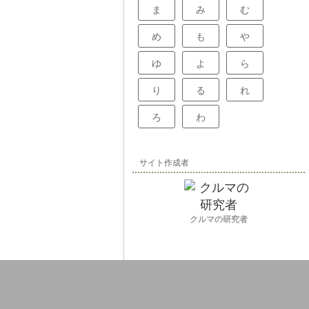
ま
み
む
め
も
や
ゆ
よ
ら
り
る
れ
ろ
わ
サイト作成者
クルマの研究者