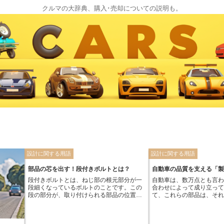
クルマの大辞典、購入･売却についての説明も。
設計に関する用語
設計に関する用語
部品の芯を出す！段付きボルトとは？
自動車の品質を支える「
段付きボルトとは、ねじ部の根元部分が一
自動車は、数万点とも言
段細くなっているボルトのことです。この
合わせによって成り立っ
段の部分が、取り付けられる部品の位置決
て、これらの部品は、そ
めの役割を果たします。つまり、段付きボ
た形状や寸法に基づいて
ルトを使うことで、部品を正確な位置に固
す。しかし、現実の世界
定することができるのです。
状や寸法の部品を作り続