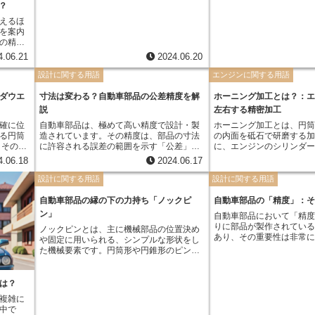
です。そこで重要になる
？
です。 製作公差とは、簡単に言えば部品の
えるほ
製造において許される誤
を案内
す。設計図上で決められ
の精度
対して、プラス方向とマ
、実際
ぞれどれだけの誤差が許
4.06.21
2024.06.20
ことも
値で明確に示します。例えば
右する
設計に関する用語
エンジンに関する用語
±1mm」と表記されていれ
PS
101mmの範囲で製造さ
衛星から
ダウエ
寸法は変わる？自動車部品の公差精度を解
ホーニング加工とは？：
囲内であると判断されま
での時
説
左右する精密加工
ステム
確に位
自動車部品は、極めて高い精度で設計・製
ホーニング加工とは、円筒形の 
利用し
る円筒
造されています。その精度は、部品の寸法
の内面を砥石で研磨する加
してい
に許容される誤差の範囲を示す「公差」に
に、エンジンのシリンダ
ほど、
よって管理されています。 公差精度とは、
精度と滑らかさが求めら
よって
4.06.18
2024.06.17
割を担
この公差の範囲をどれだけ厳しく設定する
れます。 ホーニング加工
ありま
かという指標です。例えば、ある部品の直
させながら往復運動させ
を受け
設計に関する用語
設計に関する用語
た重要
径が100mmである場合、公差精度が
凹凸を均一に削り取ること
、受信
であ
±0.1mmであれば、実際の製品の直径は
れにより、摩擦抵抗を低
精度が
自動車部品の縁の下の力持ち「ノックピ
自動車部品の「精度」：
縁の下
99.9mmから100.1mmの範囲に収まってい
出力向上、燃費向上、耐
ン」
自動車部品において「精
る必要があります。
献します。
りに部品が製作されてい
ノックピンとは、主に機械部品の位置決め
あり、その重要性は非常
や固定に用いられる、シンプルな形状をし
す。 「精度」は単に寸法
た機械要素です。円筒形や円錐形のピンが
けでなく、形状、位置、
一般的で、軸や穴に圧入することで、部品
ど、様々な要素を含んでい
同士のずれや回転を防ぎます。小さいなが
要素が全て高いレベルで
らも、その役割は大きく、自動車やバイ
は？
とで、自動車の安全性、
ク、家電製品など、様々な製品で活躍して
複雑に
適性など、あらゆる面で
います。
中で
されるのです。