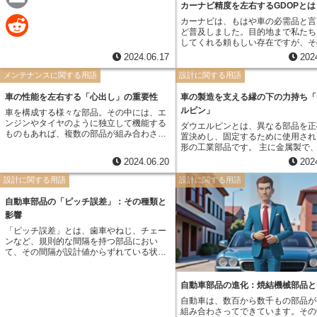
e
で製造されていることを意味します。 一方
カーナビ精度を左右するGDOPとは
で、低いギヤ精度は、設計からズレが生じ
a
E
カーナビは、もはや車の必需品と言
ており、振動や騒音、エネルギー損失など
ど普及しました。目的地まで私たち
の原因となります。
c
m
してくれる頼もしい存在ですが、そ
R
は常に一定ではありません。時には
2024.06.17
202
e
a
の位置から大きくずれて表示される
e
あります。このカーナビの精度を左
メンテナンスに関する用語
設計に関する用語
b
要素の一つに、GPS測位があります。 G
i
d
測位とは、地球の周りを回るGPS
車の性能を左右する「心出し」の重要性
車の製造を支える縁の下の力持ち「
o
の信号を受信し、その信号が届くま
l
ルピン」
車を構成する様々な部品。その中には、エ
d
間差から地球上の位置を特定するシ
ンジンやタイヤのように独立して機能する
o
ダウエルピンとは、異なる部品を正
です。カーナビはこのGPS測位を
ものもあれば、複数の部品が組み合わさっ
置決めし、固定するために使用され
i
て、現在地を特定し、地図上に表示
て初めてその役割を果たすものも少なくあ
形の工業部品です。 主に金属製で、そのシ
k
ます。 しかし、GPS衛星からの信号は、建
りません。例えば、車を走らせる駆動力は
ンプルな形状からは想像もつかない
物の陰やトンネル内など、障害物に
t
2024.06.20
202
エンジンで生まれますが、エンジン単体で
自動車の製造工程において重要な役
遮られたり、反射したりすることが
はタイヤを動かすことはできません。トラ
っています。 ダウエルピンは、エンジンブ
設計に関する用語
設計に関する用語
す。また、大気中の電波状態の影響
ンスミッションやデファレンシャルギア、
ロックやトランスミッションといっ
ることもあります。このような場合
ドライブシャフトといった部品が正確に接
な部品の組み立てに欠かせない存在
自動車部品の「ピッチ誤差」：その種類と
する信号に誤差が生じ、カーナビの
続されることで、初めてエンジンの力がタ
り、自動車の性能や安全性を支える
低下してしまうのです。
影響
イヤに伝わり、車は走ることができるので
の力持ちと言えるでしょう。
す。 この「正確に接続する」ために重要な
「ピッチ誤差」とは、歯車やねじ、チェー
のが「心出し」です。これは、複数の部品
ンなど、規則的な間隔を持つ部品におい
の中心軸を一致させる作業のこと。中心軸
て、その間隔が設計値からずれている状態
が少しでもずれていると、部品に余計な負
を指します。 この誤差は、部品の製造過程
荷がかかり、振動や騒音の原因となりま
や組み立て時のわずかなずれ、あるいは使
す。また、燃費が悪化したり、部品の寿命
用中の摩耗などによって生じます。わずか
自動車部品の進化：焼結機械部品と
が縮んだりする可能性も。反対に、心出し
数ミクロンの誤差であっても、自動車部品
自動車は、数百から数千もの部品が
が正確に行われていれば、車はスムーズに
においては、その後の動作や性能に大きな
組み合わさってできています。その
走り、静粛性や燃費性能も向上します。ま
影響を与える可能性があります。