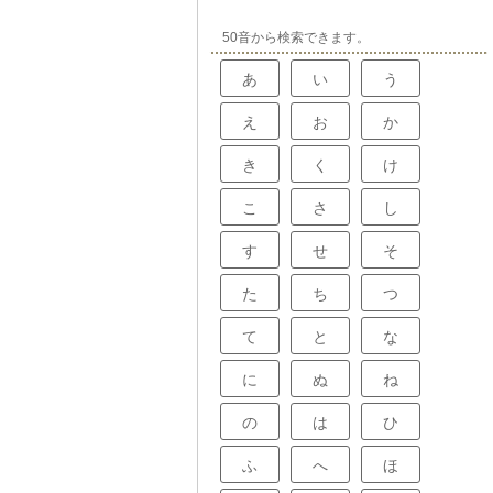
50音から検索できます。
あ
い
う
え
お
か
き
く
け
こ
さ
し
す
せ
そ
た
ち
つ
て
と
な
に
ぬ
ね
の
は
ひ
ふ
へ
ほ