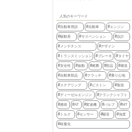
人気のキーワード
自動車用語
自動車
エンジン
駆動系
サスペンション
設計
メンテナンス
デザイン
トランスミッション
ブレーキ
タイヤ
安全性
振動
燃費
部品
構造
自動車部品
クラッチ
乗り心地
ステアリング
ピストン
製造
ディーゼルエンジン
クランクシャフト
燃焼
AT
変速機
バルブ
MT
トルク
センサー
騒音
強度
軽量化