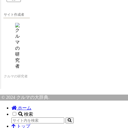
サイト作成者
クルマの研究者
© 2024 クルマの大辞典.
ホーム
検索
トップ