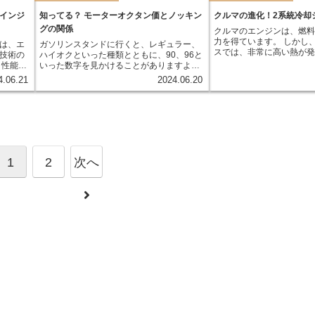
く解説していきます。
役割を
に繋がる可能性も孕んでいます。
インジ
知ってる？ モーターオクタン価とノッキン
クルマの進化！2系統冷却
グの関係
クルマのエンジンは、燃
力を得ています。 しかし
は、エ
ガソリンスタンドに行くと、レギュラー、
スでは、非常に高い熱が
技術の
ハイオクといった種類とともに、90、96と
し、この熱を適切に処理
と性能が
いった数字を見かけることがありますよ
ンはオーバーヒートを起
す。そ
ね。これはオクタン価を表しており、数字
4.06.21
2024.06.20
合、故障や火災の原因に
度を下
が大きいほど高性能なガソリンとされてい
エンジンを適切な温度範
、排ガ
ます。では、このオクタン価は一体何を表
要な役割を果たすのが「
ーイン
しているのでしょうか？ 簡単に言うと、オ
す。
クタン価とはガソリンのアンチノック性、
つまりエンジン内で異常燃焼を起こしにく
さを示す数値です。この異常燃焼は「ノッ
キング」と呼ばれ、エンジンパワーの低下
1
や、最悪の場合はエンジントラブルに繋が
2
次へ
ることがあります。