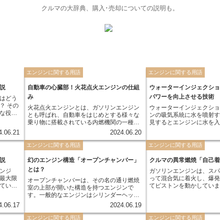
クルマの大辞典、購入･売却についての説明も。
エンジンに関する用語
エンジンに関する用語
説
自動車の心臓部！火花点火エンジンの仕組
ウォーターインジェクシ
み
パワーを向上させる技術
はどう
？ その
火花点火エンジンとは、ガソリンエンジン
ウォーターインジェクシ
な役割
とも呼ばれ、自動車をはじめとする様々な
ンの吸気系統に水を噴射
に
乗り物に搭載されている内燃機関の一種で
見するとエンジンに水を
ンダー
す。その名の通り、ガソリンと空気の混合
障の原因になるのでは？
4.06.21
2024.06.20
ストンが
気に、スパークプラグで火花を飛ばして爆
いるかもしれません。し
状態の
発・燃焼させ、その力によってピストンを
されたウォーターインジ
エンジンに関する用語
エンジンに関する用語
動かし、クランクシャフトを回転させて動
ンジンの性能向上、特に
響する
力に変換します。 火花点火エンジンは、デ
上に大きく貢献するので
説
幻のエンジン構造「オープンチャンバー」
クルマの異常燃焼「自己
いて詳し
ィーゼルエンジンと比べて構造がシンプル
とは？
ンジ
ガソリンエンジンは、ス
で、高回転までスムーズに回るという特徴
最大限
って混合気に着火し、爆
オープンチャンバーは、その名の通り燃焼
があります。そのため、静粛性や加速性能
ている
てピストンを動かしてい
室の上部が開いた構造を持つエンジンで
が求められる乗用車に多く採用されていま
来スパークプラグによっ
す。一般的なエンジンはシリンダーヘッド
す。
ていき
タイミングよりも前に、
で燃焼室を密閉していますが、オープンチ
4.06.17
2024.06.19
圧にさらされることで、
ャンバーは上部が開いているため、ピスト
う現象があります。これ
ンの上昇によって燃焼室の容積が変化しま
エンジンに関する用語
エンジンに関する用語