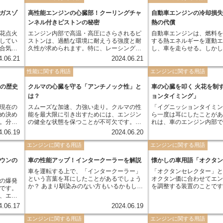
す。
す。この構造により、従来のエンジンとは
異なる燃焼メカニズムを持つことが特徴で
ガスゾ
高性能エンジンの心臓部！クーリングチャ
自動車エンジンの冷却損
す。
ンネル付きピストンの秘密
熱の代償
花点火
エンジン内部で高温・高圧にさらされるピ
自動車エンジンは、燃料
してい
ストンは、過酷な環境に耐えうる強度と耐
する熱エネルギーを運動
合気の
久性が求められます。特に、レーシングカ
し、車を走らせる。しか
ます。
ーやハイパワーエンジンなど、より高い出
ー変換過程において、全
4.06.21
2024.06.21
るた
力と性能を追求するエンジンには、熱対策
ルギーに変換されるわけ
すく、
が必須となります。そこで登場するのが、
冷却系に奪われ、最終的
性能に関する用語
エンジンに関する用語
す。
「クーリングチャンネル付きピストン」で
れる。この、エンジンか
す。 これは、ピストン内部に冷却用の通路
逃げていく熱エネルギー
車の歴史
クルマの心臓を守る「アンチノック性」と
車の心臓を叩く 火花を制
（チャンネル）を設け、エンジンオイルを
呼ぶ。 冷却損失は、エンジンの熱効率に大
は？
ョンタイミング」
循環させることで、ピストン本体の温度を
きな影響を与える。熱効
現在の
スムーズな加速、力強い走り。クルマの性
「イグニッションタイミ
効果的に下げる構造になっています。これ
つエネルギーのうち、ど
め決め
能を最大限に引き出すためには、エンジン
ら一度は耳にしたことが
により、ピストンの熱膨張を抑制し、出力
換できたかを表す指標で
。分か
の健全な状態を保つことが不可欠です。し
れは、車のエンジン内部
低下やエンジンブローなどのトラブルを防
大きくなると、その分だ
決めら
かし、エンジン内部では「ノッキング」と
ばし爆発させる、その「
ぐ効果があります。
るエネルギーが減り、熱
4.06.19
2024.06.20
もので
呼ばれる異常燃焼が起こることがあり、こ
とです。正確には、ピス
冷却損失は、エンジン内
れがパワーダウンに繋がる大きな原因とな
して、いつ、どのタイミ
エンジンに関する用語
エンジンに関する用語
なるほど大きくなるため
でし
るのです。 ノッキングとは、ガソリンエン
すのかを指します。 このタイミングが、エ
温度や冷却水の温度、エ
の回転
ジンにおいて、混合気が正常に燃焼せず、
ンジンのパフォーマンス
ウンの
車の性能アップ！インタークーラーを解説
度などが冷却損失に影響を与え
懐かしの車用語「オクタ
設定さ
異常爆発を起こしてしまう現象です。スパ
す。最適なタイミングで
は、冷却損失を減らすた
車を運転する上で、「インタークーラー」
「オクタンセレクター」
。しか
ークプラグによる着火前に、混合気が自己
は力強く、そしてスムー
解説していく。
という言葉を耳にしたことがあるでしょう
オクタン価に合わせてエ
の爆発
況や走
着火してしまうことで、エンジン内部に衝
かし、少しでもズレが生
か？ あまり馴染みのない方もいるかもしれ
を調整する装置のことで
です。
受けや
撃波が発生し、「キンキン」といった異音
ウンや燃費悪化、最悪の
ませんが、インタークーラーは車の性能を
の装置が搭載されている
、エン
面もあ
が発生します。このノッキングが継続的に
ダメージを与えてしまうことも。
左右する重要な役割を担っています。 この
イバーは給油するガソリ
ている
発生すると、エンジンパーツに大きな負担
ッションタイミング」は
4.06.17
2024.06.19
章では、インタークーラーが一体どんな部
クかレギュラーか）に応
ピストン
がかかり、出力低下や燃費悪化を引き起こ
るエンジンにとって、ま
品なのか、その仕組みや役割について詳し
レクターを切り替える必
に位置
エンジンに関する用語
すだけでなく、最悪の場合、エンジン破損
エンジンに関する用語
でしょう。