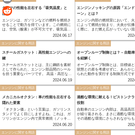
e
言えば空気の温度を下げることで密度を高
a
め、より多くの酸素をエンジンに取り込む
E
クルマの性能を左右する「吸気温度」と
エンジンノッキングの原因「エンド
というものです。空気は温度が低いほど密
は？
ーン」とは？
c
度が高くなるという性質があります。冷た
m
い空気の方が多くの酸素を含んでいるた
R
エンジンは、ガソリンなどの燃料を燃焼さ
エンジン内部の燃焼室において、火
め、エンジンはより効率的に燃焼を行うこ
e
せることで動力を得ています。この燃焼に
によって燃焼が始まり、火炎が伝播
a
とができ、パワーアップや燃費向上に繋が
は、空気（酸素）が不可欠です。吸気温度
e
く際に、まだ燃え広がっていない混
ります。
とは、エンジン内部に取り込まれる空気の
塊のことをエンドガスゾーンと呼び
b
2024.06.17
202
i
温度のことを指します。
ここは、火炎から最も遠い場所にあ
d
め、圧縮・加熱の影響を最も受けや
エンジンに関する用語
エンジンに関する用語
o
l
自己着火しやすい状態となっていま
d
スチールガスケット：高性能エンジンへの
オープンループ制御とは？ – 自動
o
鍵
i
を紐解く
k
スチールガスケットとは、主に鋼鉄を素材
オープンループ制御とは、目標値と
t
として作られた、エンジン部品間のシール
状態との差を考慮せずに、あらかじ
を担う重要なパーツです。 高温・高圧な環
られた動作を実行する制御方式です
境下で稼働するエンジン内部において、ガ
りやすく例えると、目隠しをして、
2024.06.19
202
スケットは燃焼室の気密性を保ち、オイル
れた時間だけ一定方向に歩くような
や冷却水の漏れを防ぐ役割を担います。 中
す。 自動車の歴史において、初期のエンジ
エンジンに関する用語
エンジンに関する用語
でもスチールガスケットは、その優れた耐
ン制御はオープンループ制御が主流
久性、耐熱性、耐圧性から、高出力エンジ
た。この時代の自動車は、エンジン
メカニカルオクタン：車の性能を左右する
過酷な環境に耐える！ピストンクラ
ンや過酷な条件下で使用されるエンジンに
数や燃料噴射量などを、あらかじめ
隠れた要素
役割
最適とされています。
れた値に基づいて制御していました
「オクタン価」という言葉は、ガソリンス
自動車のエンジン内部は、高温高圧
し、オープンループ制御は、路面状
タンドでよく目にしますよね。これは、ガ
が繰り返される、まさに過酷な環境
行中の負荷変動などの外乱の影響を
ソリンがエンジン内で異常燃焼（ノッキン
その過酷な環境にさらされながらも
すく、正確な制御が難しいという側
グ）を起こしにくいかどうかを表す指標で
ジンの心臓部であるピストンを支え
りました。
2024.06.20
202
す。しかし、車の性能を決めるのは、ガソ
のが「ピストンクラウン」です。 
リンのオクタン価だけではありません。実
クラウンは、ピストンヘッドの上部
エンジンに関する用語
エンジンに関する用語