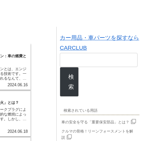
カー用品・車パーツを探すなら
CARCLUB
ョン：車の燃費と
ョンとは、エンジ
する技術です。一
検
入れるなんて、故
と不安に思う方も
2024.06.16
索
かし、正しく制御
ェクションは、エ
燃費とパワーの向
す。
着火」とは？
パークプラグによ
検索されている用語
発的な燃焼によっ
ます。しかし、本
車の安全を守る「重要保安部品」とは？
て着火されるべき
混合気が高温・高
クルマの骨格！リーンフォースメントを解
2024.06.18
自ら発火してしま
説
が「自己着火」で