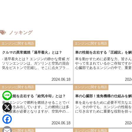
ノッキング
エンジンに関する用語
エンジンに関する用語
クルマの異常燃焼「過早着火」とは？
車の性能を左右する「圧縮比」を解
- 過早着火とは？ エンジンの静かな脅威 ガ
車を動かすために必要な力、皆さん
ソリンエンジンは、ガソリンと空気の混合
やって生まれているかご存知ですか
気をピストンで圧縮し、そこに点火プラグ
心臓部であるエンジンの中で、重要
で火花を飛ばして爆発させることで動力を
を担っているのが「圧縮比」です。 簡単
得ています。この爆発は、エンジンの性能
言うと、圧縮比とはエンジンのシリ
2024.06.18
202
を最大限に引き出すために、非常に精密な
内での混合気の圧縮率のこと。 ピ
タイミングで制御されています。 しかし、
最も下がった状態と、最も上がった
エンジンに関する用語
エンジンに関する用語
様々な要因によって、このタイミングより
体積比で表されます。 この圧縮比の値が、
も早く混合気が爆発してしまう現象が起こ
エンジンのパワーや燃費に大きく影
車の性能を左右する「給気冷却」とは？
車の心臓部！進角機構の仕組みを解
ることがあります。これが「過早着火」で
のです。 今回は、その圧縮比につ
車はエンジンで燃料を燃焼させることでパ
車を走らせるために必要不可欠なエ
す。 過早着火は、ノッキングとも呼ばれ、
く解説していきます。
L
ワーを生み出しています。この燃焼には多
ン。その中でも、エンジンの性能を
エンジンから異音が発生するだけでなく、
くの酸素が必要となりますが、空気中の酸
に引き出すために重要な役割を担っ
出力低下や燃費悪化、最悪の場合にはエン
i
素濃度は約21%と決して高くありません。
X
のが「進角機構」です。 この機構、一体ど
ジン破損に繋がる深刻な問題です。
そこで、より多くの酸素をエンジンに送り
んな働きをしているのか、詳しく見
n
2024.06.18
202
込むために重要な役割を果たすのが「給気
ましょう。
F
冷却」です。 給気冷却の仕組みは、簡単に
エンジンに関する用語
エンジンに関する用語