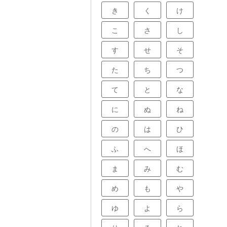
き
く
け
こ
さ
し
す
せ
そ
た
ち
つ
て
と
な
に
ぬ
ね
の
は
ひ
ふ
へ
ほ
ま
み
む
め
も
や
ゆ
よ
ら