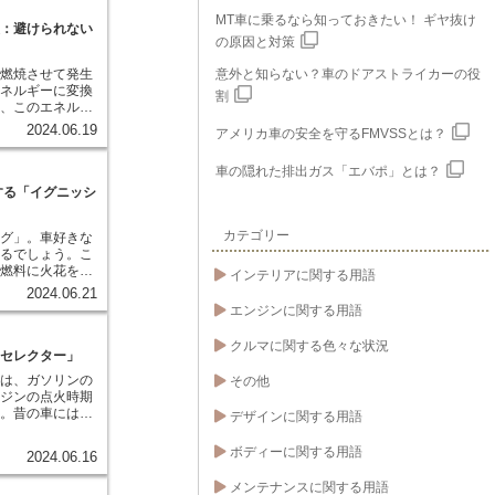
MT車に乗るなら知っておきたい！ ギヤ抜け
失：避けられない
の原因と対策
を燃焼させて発生
意外と知らない？車のドアストライカーの役
エネルギーに変換
割
し、このエネルギ
ての熱が運動エネ
2024.06.19
アメリカ車の安全を守るFMVSSとは？
ではなく、一部は
に大気中に放出さ
車の隠れた排出ガス「エバポ」とは？
ら冷却系を通じて
を「冷却損失」と
する「イグニッシ
率とは、燃料が持
カテゴリー
ング」。車好きな
れだけを動力に変
あるでしょう。こ
ある。冷却損失が
で燃料に火花を飛
け動力に変換され
インテリアに関する用語
タイミング」のこ
効率は低下する。
2024.06.21
トンの動きと連動
部の温度が高温に
エンジンに関する用語
ングで火花を飛ば
、エンジンの燃焼
ンジンオイルの粘
クルマに関する色々な状況
に大きく影響しま
る。 次章で
ンセレクター」
火花が散れば、車
めの技術について
とは、ガソリンの
その他
ズに走ります。し
ンジンの点火時期
じると、パワーダ
す。昔の車にはこ
デザインに関する用語
場合はエンジンに
ことが多く、ドラ
 「イグニ
ンの種類（ハイオ
ボディーに関する用語
、車の心臓部であ
2024.06.16
じて、オクタンセ
さに命綱と言える
要がありました。
メンテナンスに関する用語