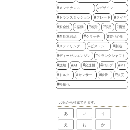
メンテナンス
デザイン
トランスミッション
ブレーキ
タイヤ
安全性
振動
燃費
部品
構造
自動車部品
クラッチ
乗り心地
ステアリング
ピストン
製造
ディーゼルエンジン
クランクシャフト
燃焼
AT
変速機
バルブ
MT
トルク
センサー
騒音
強度
軽量化
50音から検索できます。
あ
い
う
え
お
か