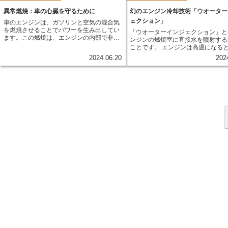
は、エンジン自身にも「メカニカルオクタ
し、燃焼室の形状を形成する重要な
ン」と呼ばれる、ノッキングに対する耐性
担っています。
異常燃焼：車の心臓を守るために
幻のエンジン冷却技術「ウオーター
値が存在します。これは、エンジンの設計
ェクション」
車のエンジンは、ガソリンと空気の混合気
や構造によって決まるもので、高ければ高
を燃焼させることでパワーを生み出してい
「ウオーターインジェクション」と
いほど、ノッキングを起こさずに高い出力
ます。この燃焼は、エンジンの内部で非常
ンジンの燃焼室に直接水を噴射する
を得ることができます。
に精密に制御された環境下で行われるので
ことです。 エンジンは高温になる
すが、様々な要因によってこの燃焼が正常
低下するため、冷却は非常に重要で
2024.06.20
202
に行われなくなることがあります。これ
こで、水の気化熱を利用して燃焼温
が、異常燃焼と呼ばれる現象です。
げ、エンジンの出力向上や燃費向上
ス浄化などを実現するのがウオータ
ジェクションなのです。