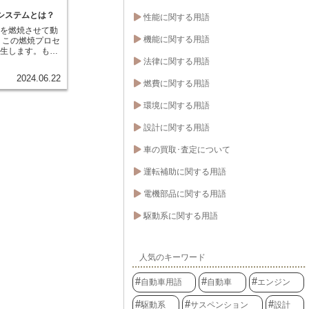
システムとは？
性能に関する用語
料を燃焼させて動
機能に関する用語
、この燃焼プロセ
発生します。も
法律に関する用語
しないと、エンジ
こし、最悪の場
2024.06.22
なりかねません。
燃費に関する用語
囲に保つために重
冷却システム」で
環境に関する用語
設計に関する用語
車の買取･査定について
運転補助に関する用語
電機部品に関する用語
駆動系に関する用語
人気のキーワード
自動車用語
自動車
エンジン
駆動系
サスペンション
設計