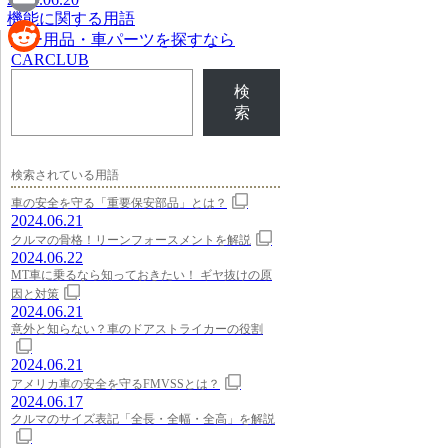
機能に関する用語
Email
カー用品・車パーツを探すなら
CARCLUB
Reddit
検
索
検索されている用語
車の安全を守る「重要保安部品」とは？
2024.06.21
クルマの骨格！リーンフォースメントを解説
2024.06.22
MT車に乗るなら知っておきたい！ ギヤ抜けの原
因と対策
2024.06.21
意外と知らない？車のドアストライカーの役割
2024.06.21
アメリカ車の安全を守るFMVSSとは？
2024.06.17
クルマのサイズ表記「全長・全幅・全高」を解説