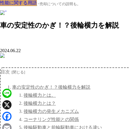
性能に関する用語
性能に関する用語
性能に関する用語
性能に関する用語
性能に関する用語
性能に関する用語
性能に関する用語
性能に関する用語
性能に関する用語
クルマの大辞典、購入･売却についての説明も。
車の安定性のかぎ！？後輪横力を解説
2024.06.22
目次
車の安定性のかぎ！？後輪横力を解説
後輪横力とは。
Line
後輪横力とは？
後輪横力の発生メカニズム
X
コーナリング性能との関係
Facebook
後輪駆動車と前輪駆動車における違い