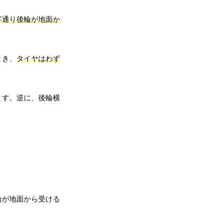
字通り後輪が地面か
とき、
タイヤはわず
ます。逆に、後輪横
輪が地面から受ける