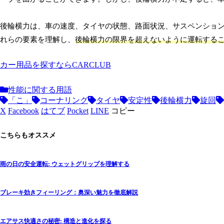
後輪横力は、車の速度、タイヤの状態、路面状況、サスペンショ
れらの要素を理解し、
後輪横力の限界を超えないように運転する
カー用品を探すならCARCLUB
性能に関する用語
「こ」
コーナリング
タイヤ
安定性
後輪横力
旋回
X
Facebook
はてブ
Pocket
LINE
コピー
こちらもオススメ
雨の日の安全運転: ウェットグリップを理解する
ブレーキ効きフィーリング：奥深い魅力を徹底解説
エアサス快適さの秘密: 構造と進化を探る