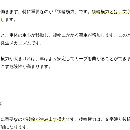
が働きます。特に重要なのが「後輪横力」です。
後輪横力とは、文
生
します。
ると、車体の重心が移動し、後輪にかかる荷重が増加します。この
の発生メカニズムです。
輪横力が大きければ、車はより安定してカーブを曲がることができ
起こす危険性が高まります。
めに重要なのが
後輪が生み出す横力
です。後輪横力は、文字通り後
可能になります。