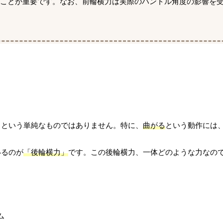
ることが重要です。なお、前輪横力は実際のハンドル角度の影響を
、という単純なものではありません。特に、
曲がる
という動作には
いるのが
「後輪横力」
です。この後輪横力、一体どのような力なの