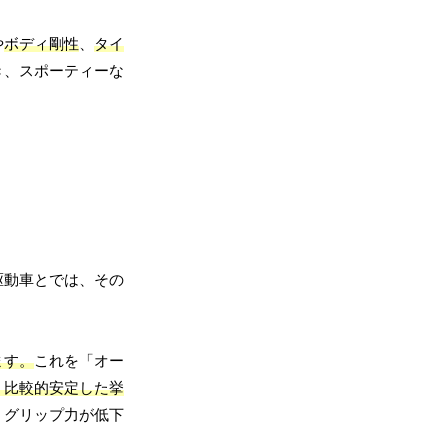
や
ボディ剛性
、
タイ
き、スポーティーな
駆動車とでは、その
ます。
これを「オー
、比較的安定した挙
、グリップ力が低下