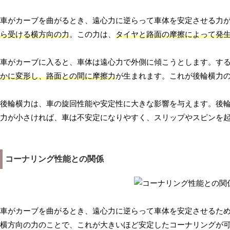
車がカーブを曲がるとき、遠心力に逆らって車体を安定させる力
ら受ける横方向の力
。この力は、
タイヤと路面の摩擦によって発
車がカーブに入ると、車体は遠心力で外側に傾こうとします。す
かに変形し、路面との間に摩擦力
が生まれます。これが後輪横力
後輪横力は、車の旋回性能や安定性に大きな影響を与えます。後
力が小さければ、車は不安定になりやすく、スリップやスピンを
コーナリング性能との関係
車がカーブを曲がるとき、遠心力に逆らって車体を安定させるた
横方向の力のことで、これが大きいほど安定したコーナリングが