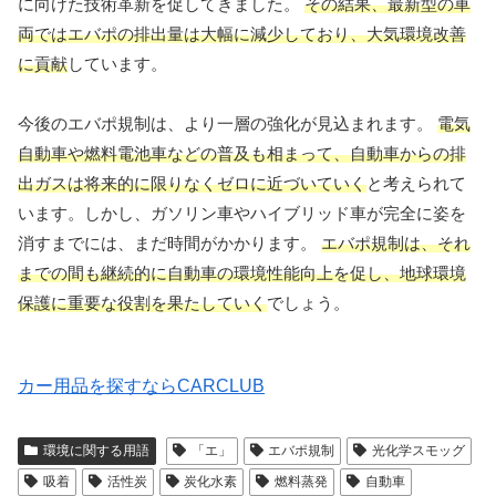
に向けた技術革新を促してきました。
その結果、最新型の車
両ではエバポの排出量は大幅に減少しており、大気環境改善
に貢献
しています。
今後のエバポ規制は、より一層の強化が見込まれます。
電気
自動車や燃料電池車などの普及も相まって、自動車からの排
出ガスは将来的に限りなくゼロに近づいていく
と考えられて
います。しかし、ガソリン車やハイブリッド車が完全に姿を
消すまでには、まだ時間がかかります。
エバポ規制は、それ
までの間も継続的に自動車の環境性能向上を促し、地球環境
保護に重要な役割を果たしていく
でしょう。
カー用品を探すならCARCLUB
環境に関する用語
「エ」
エバポ規制
光化学スモッグ
吸着
活性炭
炭化水素
燃料蒸発
自動車