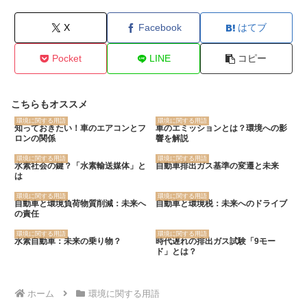
X
Facebook
はてブ
Pocket
LINE
コピー
こちらもオススメ
環境に関する用語
環境に関する用語
知っておきたい！車のエアコンとフ
車のエミッションとは？環境への影
ロンの関係
響を解説
環境に関する用語
環境に関する用語
水素社会の鍵？「水素輸送媒体」と
自動車排出ガス基準の変遷と未来
は
環境に関する用語
環境に関する用語
自動車と環境負荷物質削減：未来へ
自動車と環境税：未来へのドライブ
の責任
環境に関する用語
環境に関する用語
水素自動車：未来の乗り物？
時代遅れの排出ガス試験「9モー
ド」とは？
ホーム
環境に関する用語