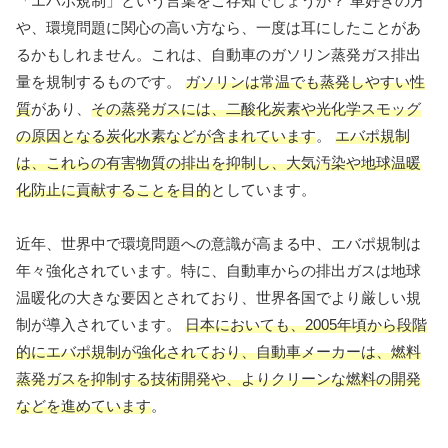
「エバポ規制」という言葉をご存知でしょうか？ 車好きの方
や、環境問題に関心の高い方なら、一度は耳にしたことがあ
るかもしれません。これは、自動車のガソリン蒸発ガス排出
量を規制するものです。
ガソリンは常温でも蒸発しやすい性
質
があり、
その蒸発ガスには、二酸化炭素や光化学スモッグ
の原因となる炭化水素などが含まれています
。
エバポ規制
は、これらの有害物質の排出を抑制し、大気汚染や地球温暖
化防止に貢献することを目的
としています。
近年、世界中で環境問題への意識が高まる中、エバポ規制は
年々強化されています。特に、自動車からの排出ガスは地球
温暖化の大きな要因とされており、世界各国でより厳しい規
制が導入されています。
日本においても、2005年頃から段階
的にエバポ規制が強化されており、自動車メーカーは、燃料
蒸発ガスを抑制する技術開発や、よりクリーンな燃料の開発
などを進めています
。