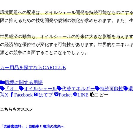
環境問題への配慮は、オイルシェール開発を持続可能なものにす
限に抑えるための技術開発や規制の強化が求められます。また、
世界経済の動向も、オイルシェールの将来に大きな影響を与えま
の経済的な優位性が変化する可能性があります。世界的なエネル
源との競争に直面することになるでしょう。
カー用品を探すならCARCLUB
環境に関する用語
「オ」
オイルシェール
代替エネルギー
持続可能性
環
X
Facebook
はてブ
Pocket
LINE
コピー
こちらもオススメ
「含酸素燃料」：自動車と環境の未来へ