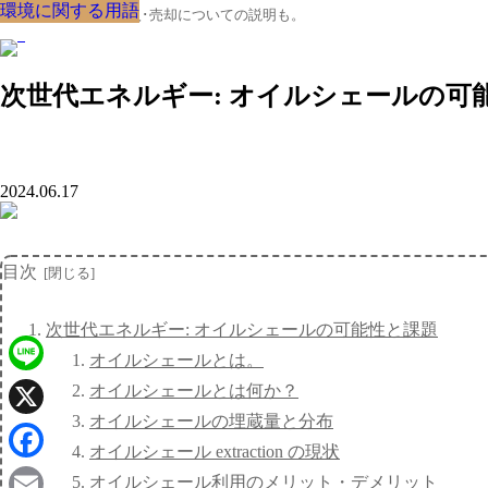
環境に関する用語
環境に関する用語
環境に関する用語
環境に関する用語
環境に関する用語
環境に関する用語
環境に関する用語
環境に関する用語
環境に関する用語
クルマの大辞典、購入･売却についての説明も。
次世代エネルギー: オイルシェールの可
2024.06.17
目次
次世代エネルギー: オイルシェールの可能性と課題
オイルシェールとは。
Line
オイルシェールとは何か？
オイルシェールの埋蔵量と分布
X
オイルシェール extraction の現状
Facebook
オイルシェール利用のメリット・デメリット