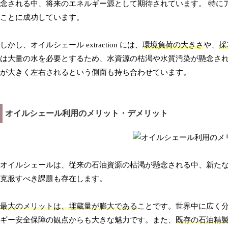
念される中、将来のエネルギー源として期待されています。 特に
ことに成功しています。
しかし、オイルシェール extraction には、
環境負荷の大きさ
や、
採
は大量の水を必要とするため、水資源の枯渇や水質汚染が懸念され
が大きく左右されるという側面も持ち合わせています。
オイルシェール利用のメリット・デメリット
オイルシェールは、従来の石油資源の枯渇が懸念される中、新た
克服すべき課題も存在します。
最大のメリットは、埋蔵量が膨大である
ことです。世界中に広く
ギー安全保障の観点からも大きな魅力です。また、
既存の石油精