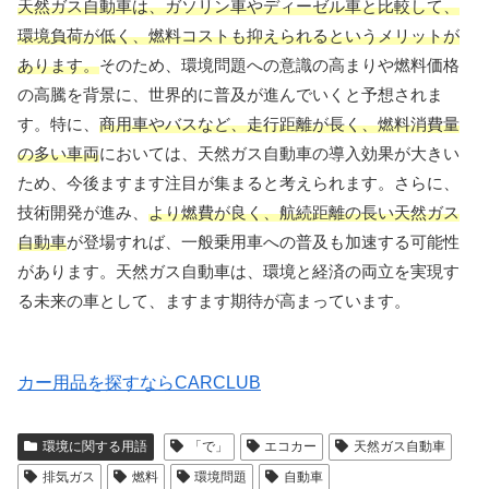
天然ガス自動車は、ガソリン車やディーゼル車と比較して、
環境負荷が低く、燃料コストも抑えられるというメリットが
あります。
そのため、環境問題への意識の高まりや燃料価格
の高騰を背景に、世界的に普及が進んでいくと予想されま
す。特に、
商用車やバスなど、走行距離が長く、燃料消費量
の多い車両
においては、天然ガス自動車の導入効果が大きい
ため、今後ますます注目が集まると考えられます。さらに、
技術開発が進み、
より燃費が良く、航続距離の長い天然ガス
自動車
が登場すれば、一般乗用車への普及も加速する可能性
があります。天然ガス自動車は、環境と経済の両立を実現す
る未来の車として、ますます期待が高まっています。
カー用品を探すならCARCLUB
環境に関する用語
「で」
エコカー
天然ガス自動車
排気ガス
燃料
環境問題
自動車