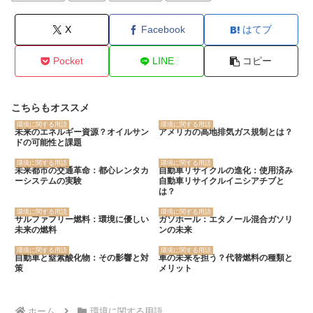
X
Facebook
はてブ
Pocket
LINE
コピー
こちらもオススメ
環境に関する用語
環境に関する用語
未来のエネルギー資源？オイルサン
アメリカの高地排気ガス規制とは？
ドの可能性と課題
環境に関する用語
環境に関する用語
未来都市の交通革命：都心レンタカ
自動車リサイクルの進化：使用済み
ーシステムの実験
自動車リサイクルイニシアチブと
は？
環境に関する用語
環境に関する用語
サルファフリー燃料：環境に優しい
ガソホール：エタノール混合ガソリ
未来の燃料
ンの未来
環境に関する用語
環境に関する用語
自動車と窒素酸化物：その影響と対
車の未来を担う？代替燃料の種類と
策
メリット
ホーム
環境に関する用語