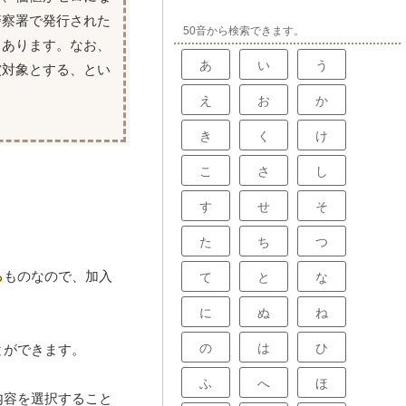
警察署で発行された
50音から検索できます。
もあります。なお、
あ
い
う
償対象とする、とい
え
お
か
き
く
け
こ
さ
し
す
せ
そ
た
ち
つ
る
ものなので、加入
て
と
な
に
ぬ
ね
の
は
ひ
とができます。
ふ
へ
ほ
内容を選択すること