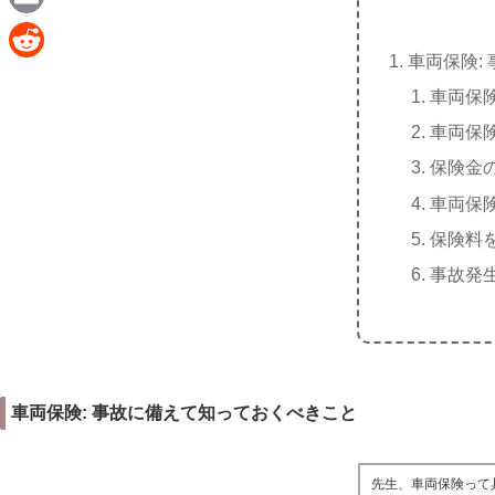
e
a
E
c
車両保険:
m
R
e
車両保
a
e
b
車両保
i
d
o
保険金
l
d
o
車両保
i
k
保険料
t
事故発
車両保険: 事故に備えて知っておくべきこと
先生、車両保険って