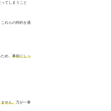
なってしまうこと
。これらの特約を適
。
るため、
事前にしっ
りません。
万が一事