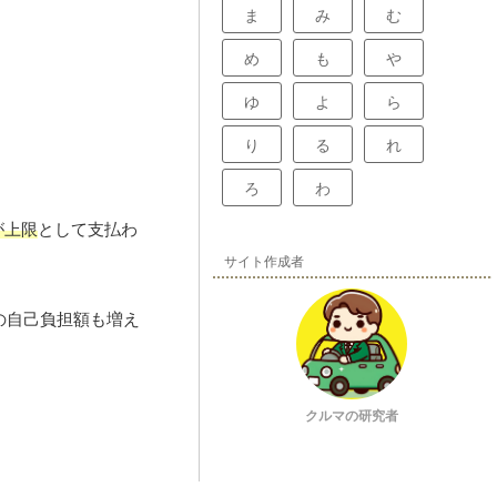
ま
み
む
め
も
や
ゆ
よ
ら
り
る
れ
ろ
わ
が上限
として支払わ
サイト作成者
の自己負担額も増え
クルマの研究者