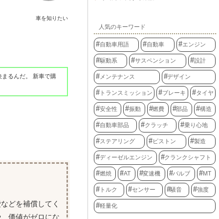
車を知りたい
人気のキーワード
自動車用語
自動車
エンジン
駆動系
サスペンション
設計
まるんだ。 新車で購
メンテナンス
デザイン
トランスミッション
ブレーキ
タイヤ
安全性
振動
燃費
部品
構造
自動車部品
クラッチ
乗り心地
ステアリング
ピストン
製造
ディーゼルエンジン
クランクシャフト
燃焼
AT
変速機
バルブ
MT
トルク
センサー
騒音
強度
費などを補償してく
軽量化
や、価値がゼロにな