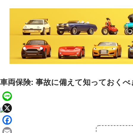
車両保険: 事故に備えて知っておくべ
L
i
X
n
F