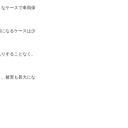
うなケースで車両保
額になるケースは少
入りすることなく、
く、被害も甚大にな