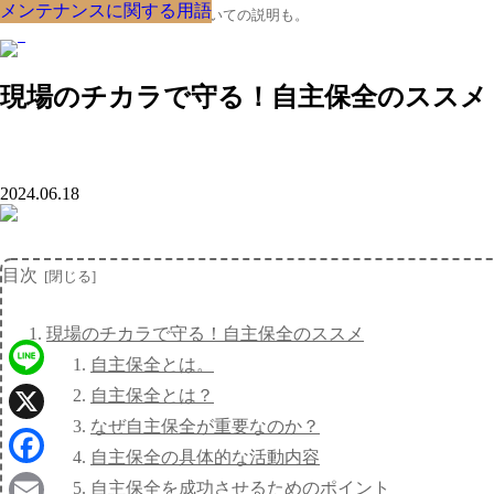
メンテナンスに関する用語
メンテナンスに関する用語
メンテナンスに関する用語
メンテナンスに関する用語
メンテナンスに関する用語
メンテナンスに関する用語
メンテナンスに関する用語
メンテナンスに関する用語
メンテナンスに関する用語
クルマの大辞典、購入･売却についての説明も。
現場のチカラで守る！自主保全のススメ
2024.06.18
目次
現場のチカラで守る！自主保全のススメ
自主保全とは。
Line
自主保全とは？
なぜ自主保全が重要なのか？
X
自主保全の具体的な活動内容
Facebook
自主保全を成功させるためのポイント