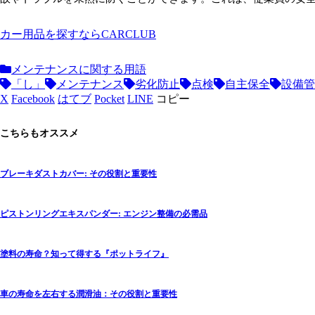
カー用品を探すならCARCLUB
メンテナンスに関する用語
「し」
メンテナンス
劣化防止
点検
自主保全
設備管
X
Facebook
はてブ
Pocket
LINE
コピー
こちらもオススメ
ブレーキダストカバー: その役割と重要性
ピストンリングエキスパンダー: エンジン整備の必需品
塗料の寿命？知って得する『ポットライフ』
車の寿命を左右する潤滑油：その役割と重要性