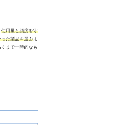
、
使用量と頻度を守
合った製品を選ぶ
よ
あくまで一時的なも