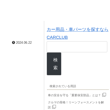
カー用品・車パーツを探すなら
CARCLUB
2024.06.22
検
索
検索されている用語
車の安全を守る「重要保安部品」とは？
クルマの骨格！リーンフォースメントを解
説