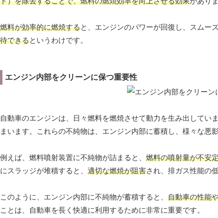
ト）を除去することで、燃料の燃焼効率を向上させる効果
があり
燃料が効率的に燃焼する
と、エンジンのパワーが回復し、スムー
待できる
というわけです。
エンジン内部をクリーンに保つ重要性
自動車のエンジンは、日々燃料を燃焼させて動力を生み出してい
まいます。これらの不純物は、エンジン内部に蓄積し、様々な悪
例えば、燃料噴射装置に不純物が詰まると、
燃料の噴射量が不安
にスラッジが堆積すると、
適切な燃焼が阻害
され、排ガス性能の
このように、エンジン内部に不純物が蓄積すると、
自動車の性能
ことは、自動車を長く快適に利用するために非常に重要です。