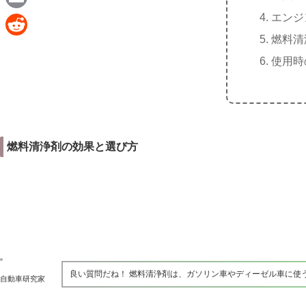
e
a
エンジ
E
c
燃料清
m
R
e
使用時
a
e
b
i
d
o
l
d
o
i
k
燃料清浄剤の効果と選び方
t
良い質問だね！ 燃料清浄剤は、ガソリン車やディーゼル車に使
自動車研究家