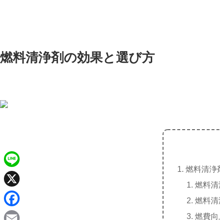
燃料清浄剤の効果と選び方
燃料清浄
L
燃料清
i
X
燃料清
n
F
燃費向