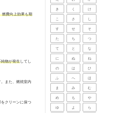
き
く
け
、燃費向上効果も期
こ
さ
し
す
せ
そ
た
ち
つ
て
と
な
に
ぬ
ね
不純物が発生
してし
の
は
ひ
ふ
へ
ほ
す。また、燃焼室内
ま
み
む
め
も
や
部をクリーンに保つ
ゆ
よ
ら