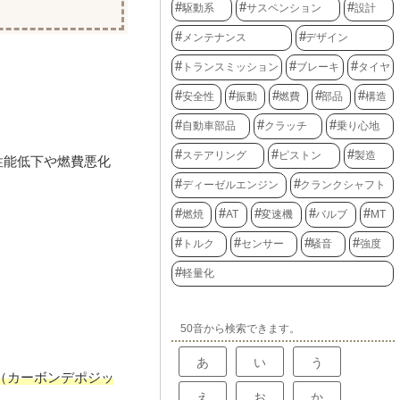
駆動系
サスペンション
設計
メンテナンス
デザイン
トランスミッション
ブレーキ
タイヤ
安全性
振動
燃費
部品
構造
自動車部品
クラッチ
乗り心地
ステアリング
ピストン
製造
性能低下や燃費悪化
ディーゼルエンジン
クランクシャフト
燃焼
AT
変速機
バルブ
MT
トルク
センサー
騒音
強度
軽量化
50音から検索できます。
あ
い
う
（カーボンデポジッ
え
お
か