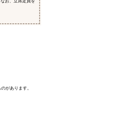
。なお、立席定員を
ものがあります。