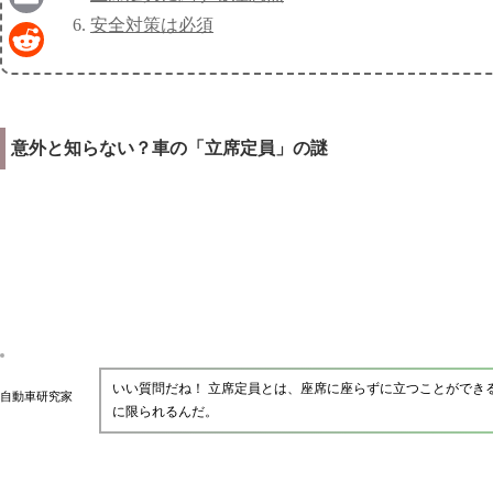
安全対策は必須
Email
Reddit
意外と知らない？車の「立席定員」の謎
いい質問だね！ 立席定員とは、座席に座らずに立つことができ
自動車研究家
に限られるんだ。