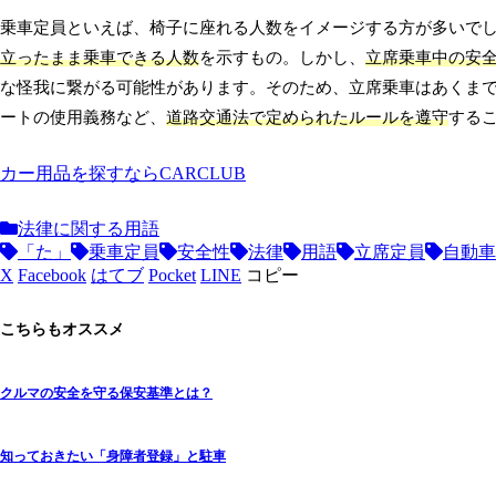
乗車定員といえば、椅子に座れる人数をイメージする方が多いで
立ったまま乗車できる人数
を示すもの。しかし、
立席乗車中の安
な怪我に繋がる可能性があります。そのため、立席乗車はあくま
ートの使用義務など、
道路交通法で定められたルールを遵守
する
カー用品を探すならCARCLUB
法律に関する用語
「た」
乗車定員
安全性
法律
用語
立席定員
自動車
X
Facebook
はてブ
Pocket
LINE
コピー
こちらもオススメ
クルマの安全を守る保安基準とは？
知っておきたい「身障者登録」と駐車