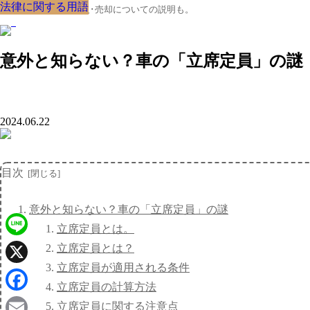
法律に関する用語
法律に関する用語
法律に関する用語
法律に関する用語
法律に関する用語
法律に関する用語
法律に関する用語
法律に関する用語
法律に関する用語
クルマの大辞典、購入･売却についての説明も。
意外と知らない？車の「立席定員」の謎
2024.06.22
目次
意外と知らない？車の「立席定員」の謎
立席定員とは。
Line
立席定員とは？
立席定員が適用される条件
X
立席定員の計算方法
Facebook
立席定員に関する注意点