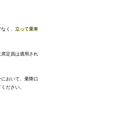
でなく、
立って乗車
立席定員は適用され
ーにおいて、乗降口
てください。