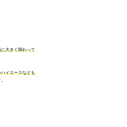
義に大きく関わって
いハイエースなども
す。