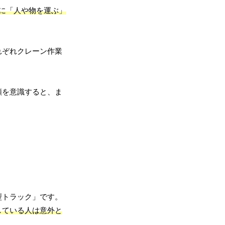
に「人や物を運ぶ」
れぞれクレーン作業
類を意識すると、ま
型トラック」です。
している人は意外と