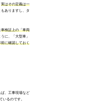
、
実はその定義は一
ともありますし、タ
は
車検証上の「車両
ように、「大型車」
事前に確認しておく
れば、工事現場など
ているのです。