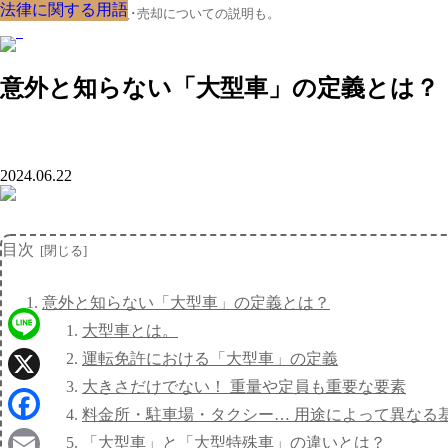
法律に関する用語
法律に関する用語
法律に関する用語
法律に関する用語
法律に関する用語
法律に関する用語
法律に関する用語
法律に関する用語
法律に関する用語
クルマの大辞典、購入･売却についての説明も。
意外と知らない「大型車」の定義とは？
2024.06.22
目次
意外と知らない「大型車」の定義とは？
大型車とは。
Line
運転免許における「大型車」の定義
大きさだけでない！ 重量や定員も重要な要素
X
料金所・駐車場・タクシー… 用途によって異なる
Facebook
「大型車」と「大型特殊車」の違いとは？