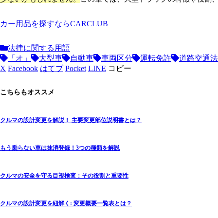
カー用品を探すならCARCLUB
法律に関する用語
「オ」
大型車
自動車
車両区分
運転免許
道路交通法
X
Facebook
はてブ
Pocket
LINE
コピー
こちらもオススメ
クルマの設計変更を解説！ 主要変更部位説明書とは？
もう乗らない車は抹消登録！3つの種類を解説
クルマの安全を守る目視検査：その役割と重要性
クルマの設計変更を紐解く: 変更概要一覧表とは？