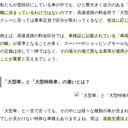
私たちが普段目にしている車の中でも、ひと際大きく迫力のある
概に決まっているわけではない
のです。高速道路の料金所で「大
クシーに至っては乗車定員で区分が変わってくるなど、
状況に応
例えば、高速道路の料金区分では、
車検証に記載されている「車
の幅」
が基準となることが多く、スーパーやショッピングモール
の定義は決して一律ではなく、
その場その場で異なる基準が適用
ことが重要
と言えるでしょう。
「大型車」と「大型特殊車」の違いとは？
「大型車」と一言で言っても、その中には様々な種類の車が含ま
でしか見かけない特殊な車種もありますよね。実は、
道路交通法