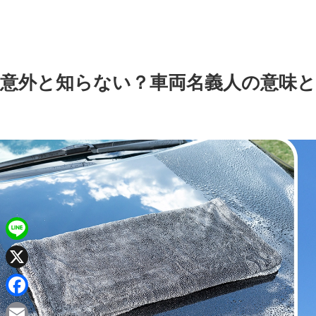
意外と知らない？車両名義人の意味と
L
i
X
n
F