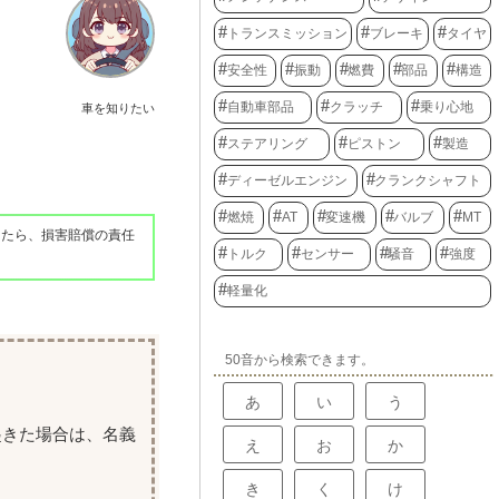
トランスミッション
ブレーキ
タイヤ
安全性
振動
燃費
部品
構造
自動車部品
クラッチ
乗り心地
車を知りたい
ステアリング
ピストン
製造
ディーゼルエンジン
クランクシャフト
燃焼
AT
変速機
バルブ
MT
きたら、損害賠償の責任
トルク
センサー
騒音
強度
軽量化
50音から検索できます。
あ
い
う
起きた場合は、名義
え
お
か
き
く
け