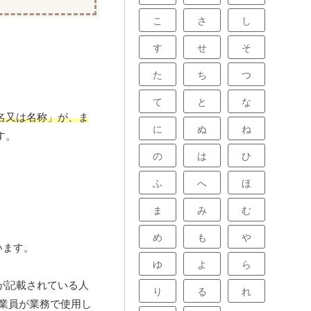
こ
さ
し
す
せ
そ
た
ち
つ
て
と
な
名又は名称」が、ま
に
ぬ
ね
す。
の
は
ひ
ふ
へ
ほ
ま
み
む
め
も
や
います。
ゆ
よ
ら
が記載されている人
り
る
れ
従業員が業務で使用し