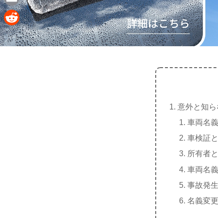
e
a
E
c
m
R
e
a
e
b
i
d
o
l
d
o
i
k
意外と知ら
t
車両名
車検証
所有者
車両名
事故発
名義変