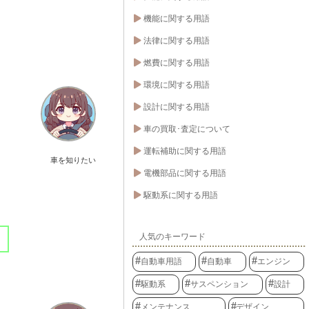
機能に関する用語
法律に関する用語
燃費に関する用語
環境に関する用語
設計に関する用語
車の買取･査定について
運転補助に関する用語
車を知りたい
電機部品に関する用語
駆動系に関する用語
人気のキーワード
。
自動車用語
自動車
エンジン
駆動系
サスペンション
設計
メンテナンス
デザイン