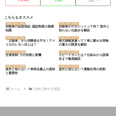
Pocket
LINE
コピー
こちらもオススメ
法律に関する用語
法律に関する用語
自動車の品質保証: 認証制度の基礎
自動車のデポジットって何？ 意外と
知識
知らない仕組みを解説
法律に関する用語
法律に関する用語
「欠陥車」から消費者を守る！アメ
最大積載質量って？車に載せる荷物
リカのレモン法とは？
の重さの限度を解説
法律に関する用語
法律に関する用語
交通管制: その役割と影響
スピードガンとは？仕組みから誤測
定まで徹底解説
法律に関する用語
法律に関する用語
意外と知らない？車両名義人の意味
意外と知らない？運輸支局の役割
と重要性
ホーム
法律に関する用語