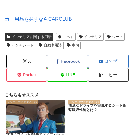
カー用品を探すならCARCLUB
インテリアに関する用語
「へ」
インテリア
シート
ベンチシート
自動車用語
車内
X
Facebook
はてブ
Pocket
LINE
コピー
こちらもオススメ
インテリアに関する用語
インテリアに関する用語
快適なドライブを実現するシート衝
撃吸収性能とは？
快適ドライブの必需品？アームレス