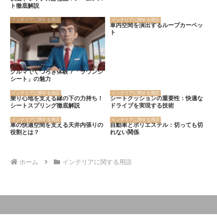
ト徹底解説
インテリアに関する用語
インテリアに関する用語
車内空間を演出するループカーペッ
ト
クルマでくつろぎ体験？「ラウンジ
シート」の魅力
インテリアに関する用語
インテリアに関する用語
乗り心地を支える縁の下の力持ち！
シートクッションの重要性：快適な
シートスプリング徹底解説
ドライブを実現する技術
インテリアに関する用語
インテリアに関する用語
車の快適空間を支える天井内張りの
自動車とポリエステル：切っても切
役割とは？
れない関係
ホーム
インテリアに関する用語