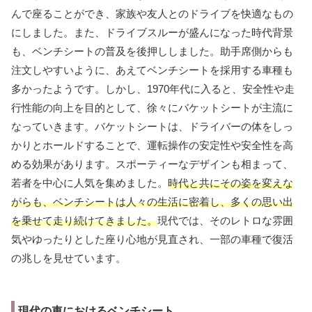
んで座ることができ、家族や友人とのドライブを快適なもの
にしました。また、ドライブスルーが盛んになった時代背景
も、ベンチシートの普及を後押ししました。助手席側からも
注文しやすいように、あえてベンチシートを採用する車種も
多かったようです。しかし、1970年代に入ると、安全性や走
行性能の向上を目的として、徐々にバケットシートが主流に
なっていきます。バケットシートは、ドライバーの体をしっ
かりとホールドすることで、運転操作の安定性や安全性を高
める効果があります。スポーティーなデザインも相まって、
若者を中心に人気を集めました。
時代と共にその姿を変えな
がらも、ベンチシートは人々の生活に密着し、多くの思い出
を乗せて走り続けてきました。
現代では、そのレトロな雰囲
気やゆったりとした座り心地が見直され、一部の車種で復活
の兆しを見せています。
現代の車におけるベンチシート