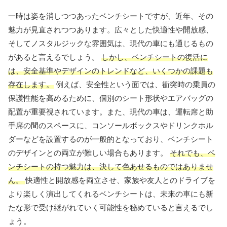
一時は姿を消しつつあったベンチシートですが、近年、その
魅力が見直されつつあります。広々とした快適性や開放感、
そしてノスタルジックな雰囲気は、現代の車にも通じるもの
があると言えるでしょう。
しかし、ベンチシートの復活に
は、安全基準やデザインのトレンドなど、いくつかの課題も
存在します。
例えば、安全性という面では、衝突時の乗員の
保護性能を高めるために、個別のシート形状やエアバッグの
配置が重要視されています。また、現代の車は、運転席と助
手席の間のスペースに、コンソールボックスやドリンクホル
ダーなどを設置するのが一般的となっており、ベンチシート
のデザインとの両立が難しい場合もあります。
それでも、ベ
ンチシートの持つ魅力は、決して色あせるものではありませ
ん。
快適性と開放感を両立させ、家族や友人とのドライブを
より楽しく演出してくれるベンチシートは、未来の車にも新
たな形で受け継がれていく可能性を秘めていると言えるでし
ょう。