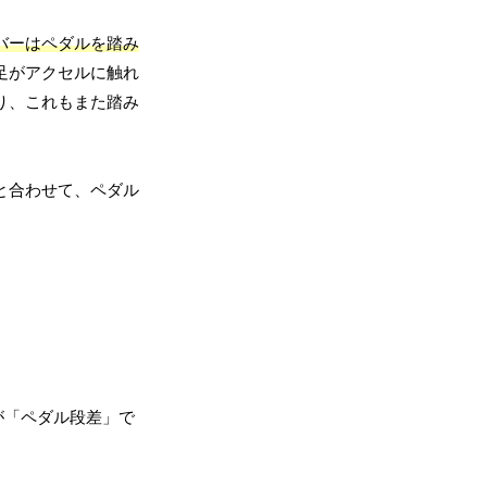
バーはペダルを踏み
足がアクセルに触れ
り、これもまた踏み
と合わせて、ペダル
が「ペダル段差」で