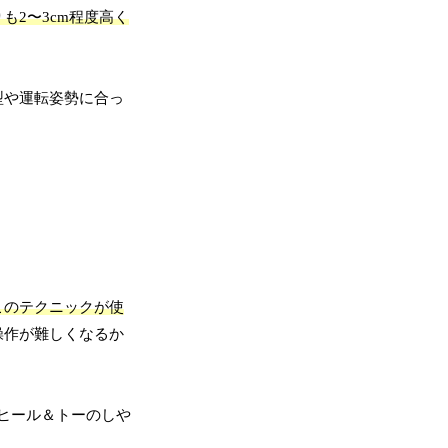
も2〜3cm程度高く
型や運転姿勢に合っ
このテクニックが使
操作が難しくなるか
ヒール＆トーのしや