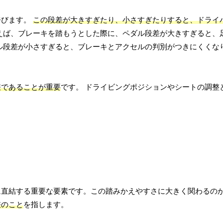
呼びます。
この段差が大きすぎたり、小さすぎたりすると、ドライ
えば、ブレーキを踏もうとした際に、ペダル段差が大きすぎると、
ル段差が小さすぎると、ブレーキとアクセルの判別がつきにくくな
差であることが重要
です。 ドライビングポジションやシートの調整
に直結する重要な要素です。この踏みかえやすさに大きく関わるの
差のこと
を指します。