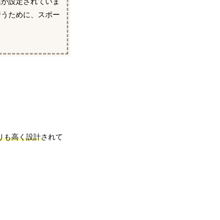
値が設定されていま
行うために、スポー
りも高く設計
されて