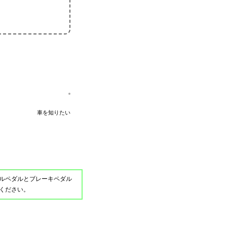
車を知りたい
ルペダルとブレーキペダル
ください。