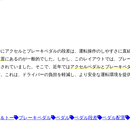
特にアクセルとブレーキペダルの段差は、運転操作のしやすさに直
位置
にあるのが一般的でした。しかし、このレイアウトでは、ブレ
念されていました。そこで、近年では
アクセルペダルとブレーキペ
す。これは、ドライバーの負担を軽減し、より安全な運転環境を提
＆トー
ブレーキペダル
ペダル
ペダル段差
ペダル配置