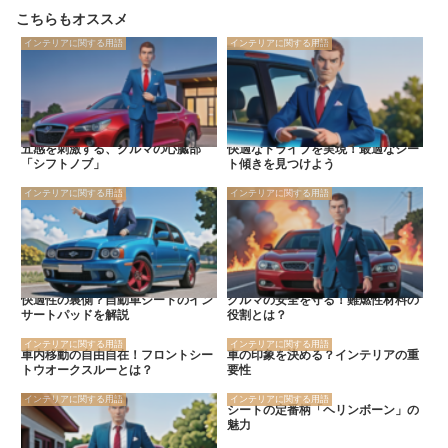
こちらもオススメ
インテリアに関する用語
インテリアに関する用語
五感を刺激する、クルマの心臓部
快適なドライブを実現！最適なシー
「シフトノブ」
ト傾きを見つけよう
インテリアに関する用語
インテリアに関する用語
快適性の裏側？自動車シートのイン
クルマの安全を守る！難燃性材料の
サートパッドを解説
役割とは？
インテリアに関する用語
インテリアに関する用語
車内移動の自由自在！フロントシー
車の印象を決める？インテリアの重
トウオークスルーとは？
要性
インテリアに関する用語
インテリアに関する用語
シートの定番柄「ヘリンボーン」の
魅力