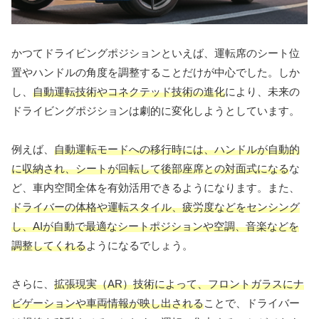
かつてドライビングポジションといえば、運転席のシート位
置やハンドルの角度を調整することだけが中心でした。しか
し、
自動運転技術やコネクテッド技術の進化
により、未来の
ドライビングポジションは劇的に変化しようとしています。
例えば、
自動運転モードへの移行時には、ハンドルが自動的
に収納され、シートが回転して後部座席との対面式になる
な
ど、車内空間全体を有効活用できるようになります。また、
ドライバーの体格や運転スタイル、疲労度などをセンシング
し、AIが自動で最適なシートポジションや空調、音楽などを
調整してくれる
ようになるでしょう。
さらに、
拡張現実（AR）技術によって、フロントガラスにナ
ビゲーションや車両情報が映し出される
ことで、ドライバー