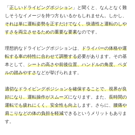
「
正しいドライビングポジション
」と聞くと、なんとなく難
しそうなイメージを持つ方もいるかもしれません。しかし、
それは単に運転姿勢を正すだけでなく、快適性と運転のしや
すさを両立させるための重要な要素
なのです。
理想的なドライビングポジションは、
ドライバーの体格や運
転する車の特性に合わせて調整する
必要があります。その基
本として、
シートの高さや前後位置、ハンドルの角度、ペダ
ルの踏みやすさ
などが挙げられます。
適切なドライビングポジションを確保することで、視界が良
好になり、運転操作がスムーズ
になります。また、
長時間の
運転でも疲れにくく、安全性も向上
します。さらに、
腰痛や
肩こりなどの体の負担を軽減
できるというメリットもありま
す。