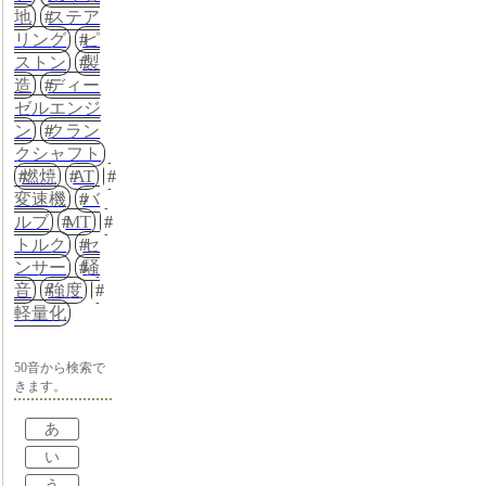
地
ステア
リング
ピ
ストン
製
造
ディー
ゼルエンジ
ン
クラン
クシャフト
燃焼
AT
変速機
バ
ルブ
MT
トルク
セ
ンサー
騒
音
強度
軽量化
50音から検索で
きます。
あ
い
う