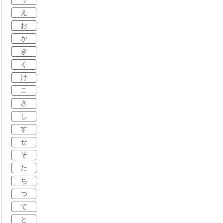
え
お
か
き
く
け
こ
さ
し
す
せ
そ
た
ち
つ
て
と