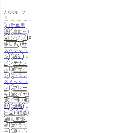
人気のキーワー
ド
自動車用
語
自動車
エンジン
駆動系
サ
スペンショ
ン
設計
メンテナン
ス
デザイ
ン
トラン
スミッショ
ン
ブレー
キ
タイヤ
安全性
振
動
燃費
部品
構造
自動車部
品
クラッ
チ
乗り心