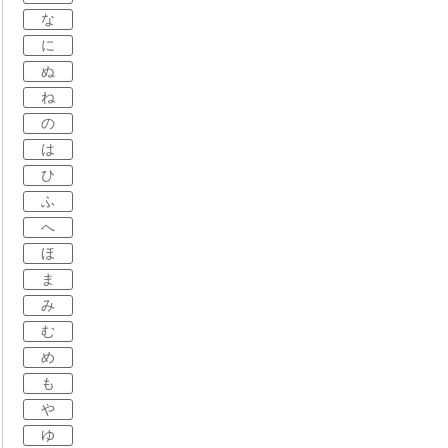
な
に
ぬ
ね
の
は
ひ
ふ
へ
ほ
ま
み
む
め
も
や
ゆ