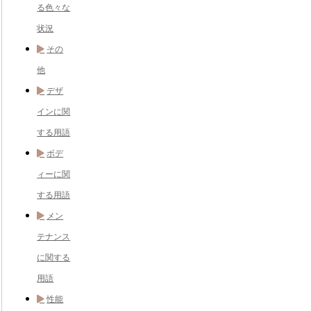
る色々な
状況
その
他
デザ
インに関
する用語
ボデ
ィーに関
する用語
メン
テナンス
に関する
用語
性能