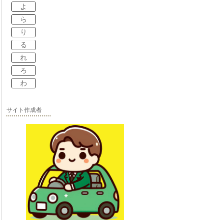
よ
ら
り
る
れ
ろ
わ
サイト作成者