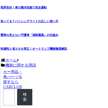
視界良好！車の撥水性能で安全運転
知ってる？パッシングライトの正しい使い方
愛車の見えない守護者「強制通風」の仕組み
快適性と省エネを両立！オートランプ機能徹底解説
ホーム
機能に関する用語
カー用品・
車パーツを
探すなら
CARCLUB
検
索