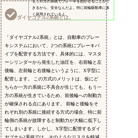
もう片方の系統でブレーキを効かせることがで
きるから、安全なんだよ。特に前輪駆動車に多
く採用されているよ。
ダイヤゴナル2系統とは。
「ダイヤゴナル2系統」とは、自動車のブレー
キシステムにおいて、2つの系統にブレーキパ
イプを配管する方法です。具体的には、マスタ
ーシリンダーから発生した油圧を、右前輪と左
後輪、左前輪と右後輪というように、X字型に
配管します。 この方式のメリットは、仮にど
ちらか一方の系統に不具合が生じても、もう一
方の系統が生きているため、前後輪への制動力
が確保される点にあります。 前輪と後輪をそ
れぞれ別の系統に接続する方式の場合、特に前
輪側の系統が故障すると制動力が大幅に低下し
てしまいます。しかし、X字型に配管するダイ
ヤゴナル2系統では、そのようなリスクを軽減