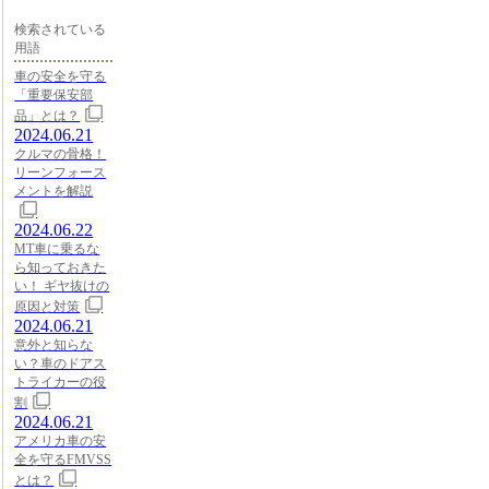
検索されている
用語
車の安全を守る
「重要保安部
品」とは？
2024.06.21
クルマの骨格！
リーンフォース
メントを解説
2024.06.22
MT車に乗るな
ら知っておきた
い！ ギヤ抜けの
原因と対策
2024.06.21
意外と知らな
い？車のドアス
トライカーの役
割
2024.06.21
アメリカ車の安
全を守るFMVSS
とは？