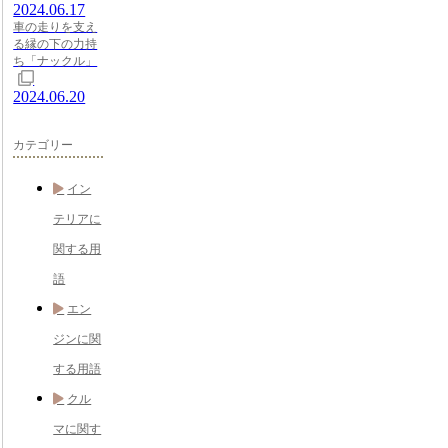
2024.06.17
車の走りを支え
る縁の下の力持
ち「ナックル」
2024.06.20
カテゴリー
イン
テリアに
関する用
語
エン
ジンに関
する用語
クル
マに関す