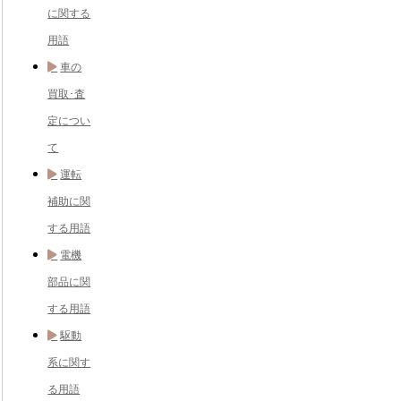
に関する
用語
車の
買取･査
定につい
て
運転
補助に関
する用語
電機
部品に関
する用語
駆動
系に関す
る用語