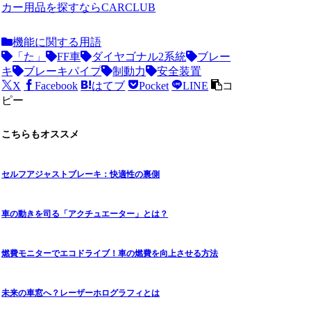
カー用品を探すならCARCLUB
機能に関する用語
「た」
FF車
ダイヤゴナル2系統
ブレー
キ
ブレーキパイプ
制動力
安全装置
X
Facebook
はてブ
Pocket
LINE
コ
ピー
こちらもオススメ
セルフアジャストブレーキ：快適性の裏側
車の動きを司る「アクチュエーター」とは？
燃費モニターでエコドライブ！車の燃費を向上させる方法
未来の車窓へ？レーザーホログラフィとは