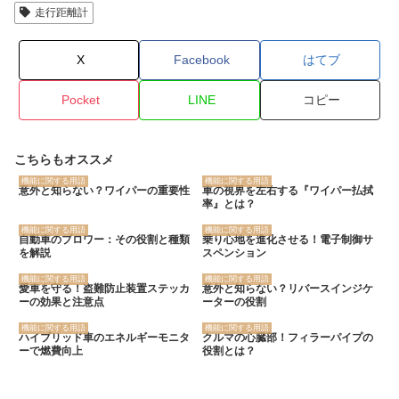
走行距離計
X
Facebook
はてブ
Pocket
LINE
コピー
こちらもオススメ
機能に関する用語
機能に関する用語
意外と知らない？ワイパーの重要性
車の視界を左右する『ワイパー払拭
率』とは？
機能に関する用語
機能に関する用語
自動車のブロワー：その役割と種類
乗り心地を進化させる！電子制御サ
を解説
スペンション
機能に関する用語
機能に関する用語
愛車を守る！盗難防止装置ステッカ
意外と知らない？リバースインジケ
ーの効果と注意点
ーターの役割
機能に関する用語
機能に関する用語
ハイブリッド車のエネルギーモニタ
クルマの心臓部！フィラーパイプの
ーで燃費向上
役割とは？