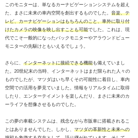
このモニターは、単なるカーナビゲーションシステムを超え
た、まさに未来の車内空間を創出するものでした。
音楽、テ
レビ、カーナビゲーションはもちろんのこと、車外に取り付
けたカメラの映像を映し出すことも可能
でした。これは、現
代でこそ一般的になったバックモニターやアラウンドビュー
モニターの先駆けともいえるでしょう。
さらに、
インターネットに接続できる機能
も備えていまし
た。20世紀末の当時、インターネットはまだ限られた人々の
ものでしたが、マツダはいち早くその可能性に着目し、車内
空間での活用を夢見ていました。情報をリアルタイムに取得
したり、エンターテイメントを楽しんだり、まさに未来のカ
ーライフを想像させるものでした。
この夢の車載システムは、残念ながら市販車に搭載されるこ
とはありませんでした。しかし、
マツダの革新性と未来への
挑戦
を象徴する存在として、語り継がれています。そして、