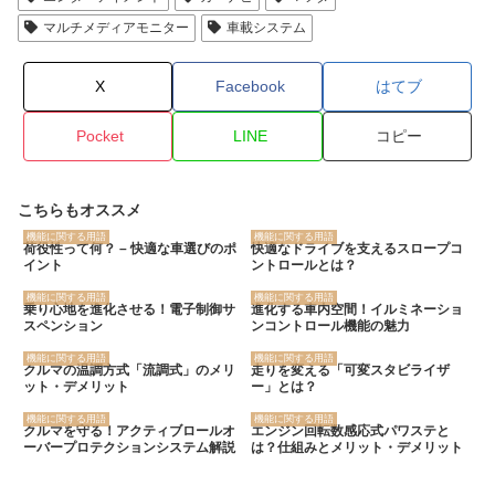
マルチメディアモニター
車載システム
X
Facebook
はてブ
Pocket
LINE
コピー
こちらもオススメ
機能に関する用語
機能に関する用語
荷役性って何？ – 快適な車選びのポ
快適なドライブを支えるスロープコ
イント
ントロールとは？
機能に関する用語
機能に関する用語
乗り心地を進化させる！電子制御サ
進化する車内空間！イルミネーショ
スペンション
ンコントロール機能の魅力
機能に関する用語
機能に関する用語
クルマの温調方式「流調式」のメリ
走りを変える「可変スタビライザ
ット・デメリット
ー」とは？
機能に関する用語
機能に関する用語
クルマを守る！アクティブロールオ
エンジン回転数感応式パワステと
ーバープロテクションシステム解説
は？仕組みとメリット・デメリット