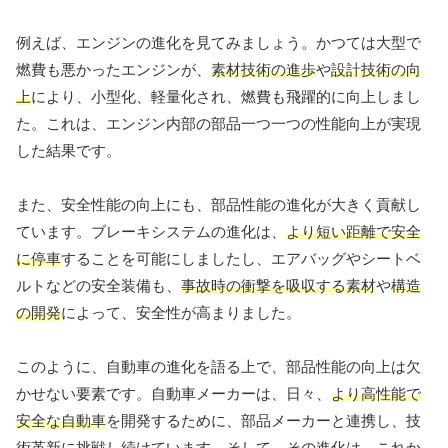
例えば、エンジンの進化を見てみましょう。かつては大型で
燃費も悪かったエンジンが、
素材技術の進歩
や
設計技術の向
上
により、小型化、軽量化され、燃費も飛躍的に向上しまし
た。これは、エンジン内部の部品一つ一つの性能向上が実現
した結果です。
また、安全性能の向上にも、部品性能の進化が大きく貢献し
ています。ブレーキシステムの進化は、
より短い距離で安全
に停車
することを可能にしましたし、エアバッグやシートベ
ルトなどの安全装備も、
事故時の衝撃を吸収する素材
や
構造
の開発
によって、安全性が高まりました。
このように、自動車の進化を語る上で、部品性能の向上は欠
かせない要素です。自動車メーカーは、日々、
より高性能で
安全な自動車
を開発するために、部品メーカーと連携し、技
術革新に挑戦し続けています。そして、その進化は、これか