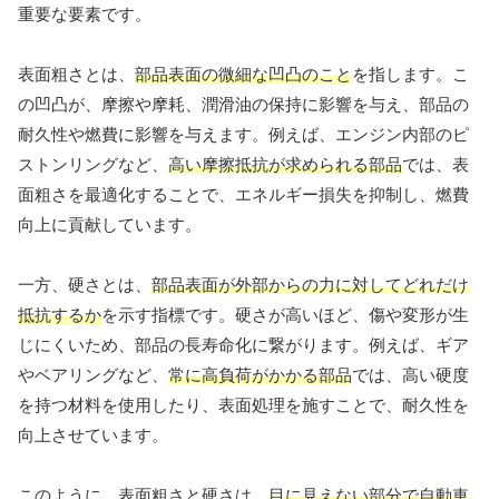
重要な要素です。
表面粗さとは、
部品表面の微細な凹凸のこと
を指します。こ
の凹凸が、摩擦や摩耗、潤滑油の保持に影響を与え、部品の
耐久性や燃費に影響を与えます。例えば、エンジン内部のピ
ストンリングなど、
高い摩擦抵抗が求められる部品
では、表
面粗さを最適化することで、エネルギー損失を抑制し、燃費
向上に貢献しています。
一方、硬さとは、
部品表面が外部からの力に対してどれだけ
抵抗するか
を示す指標です。硬さが高いほど、傷や変形が生
じにくいため、部品の長寿命化に繋がります。例えば、ギア
やベアリングなど、
常に高負荷がかかる部品
では、高い硬度
を持つ材料を使用したり、表面処理を施すことで、耐久性を
向上させています。
このように、表面粗さと硬さは、
目に見えない部分で自動車