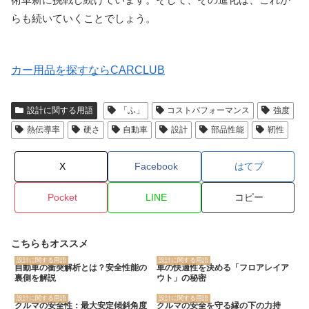
らも続いていくことでしょう。
カー用品を探すならCARCLUB
設計に関する用語
「ふ」
コストパフォーマンス
強度
熱伝導率
硬さ
自動車
設計
部品性能
靭性
X
Facebook
はてブ
Pocket
LINE
コピー
こちらもオススメ
設計に関する用語
設計に関する用語
自動車の衝突解析とは？安全性能の
車の快適性を決める「フロアレイア
裏側を解説
ウト」の秘密
設計に関する用語
設計に関する用語
クルマの安全性：最大安定傾斜角度
クルマの安全を守る縁の下の力持