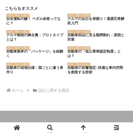
こちらもオススメ
設計に関する用語
設計に関する用語
安全運転の鍵！ ペダル余裕ってな
クルマの反応を深掘り！過渡応答解
に？
析入門
設計に関する用語
設計に関する用語
クルマ開発の舞台裏：プロトタイプ
自動車部品に見る熱間割れ：原因と
とは？
対策
設計に関する用語
設計に関する用語
自動車業界の「パッケージ」を紐解
自動車の「低公害車認定制度」と
く
は？
設計に関する用語
設計に関する用語
自動車の現地仕様：国ごとに違う車
自動車の音響測定: 快適な車内空間
作り
を創造する技術
ホーム
設計に関する用語
© 2024 クルマの大辞典.