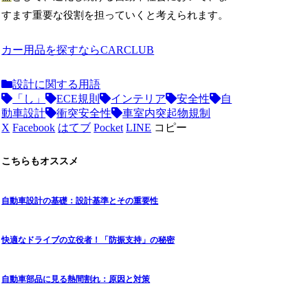
すます重要な役割を担っていくと考えられます。
カー用品を探すならCARCLUB
設計に関する用語
「し」
ECE規則
インテリア
安全性
自
動車設計
衝突安全性
車室内突起物規制
X
Facebook
はてブ
Pocket
LINE
コピー
こちらもオススメ
自動車設計の基礎：設計基準とその重要性
快適なドライブの立役者！「防振支持」の秘密
自動車部品に見る熱間割れ：原因と対策