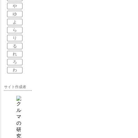
や
ゆ
よ
ら
り
る
れ
ろ
わ
サイト作成者