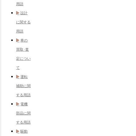
用語
設計
に関する
用語
車の
買取･査
定につい
て
運転
補助に関
する用語
電機
部品に関
する用語
駆動