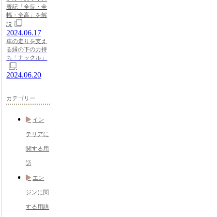
表記「全長・全
幅・全高」を解
説
2024.06.17
車の走りを支え
る縁の下の力持
ち「ナックル」
2024.06.20
カテゴリー
イン
テリアに
関する用
語
エン
ジンに関
する用語