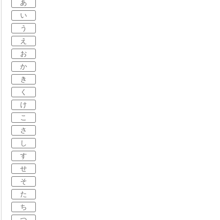
あ
い
う
え
お
か
き
く
け
こ
さ
し
す
せ
そ
た
ち
つ