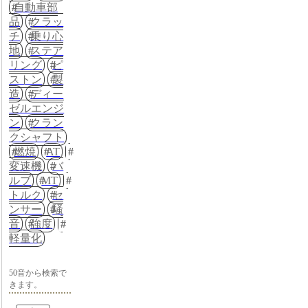
自動車部
品
クラッ
チ
乗り心
地
ステア
リング
ピ
ストン
製
造
ディー
ゼルエンジ
ン
クラン
クシャフト
燃焼
AT
変速機
バ
ルブ
MT
トルク
セ
ンサー
騒
音
強度
軽量化
50音から検索で
きます。