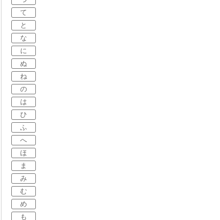
て
と
な
に
ぬ
ね
の
は
ひ
ふ
へ
ほ
ま
み
む
め
も