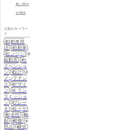
系に関す
る用語
人気のキーワー
ド
自動車用
語
自動車
エンジン
駆動系
サ
スペンショ
ン
設計
メンテナン
ス
デザイ
ン
トラン
スミッショ
ン
ブレー
キ
タイヤ
安全性
振
動
燃費
部品
構造