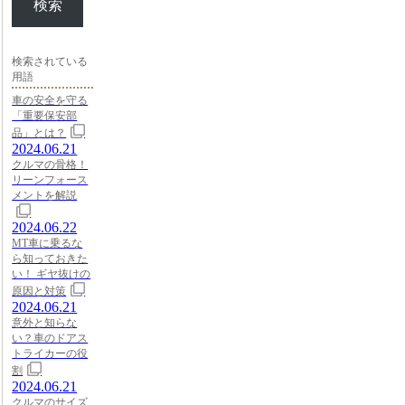
検索
検索されている
用語
車の安全を守る
「重要保安部
品」とは？
2024.06.21
クルマの骨格！
リーンフォース
メントを解説
2024.06.22
MT車に乗るな
ら知っておきた
い！ ギヤ抜けの
原因と対策
2024.06.21
意外と知らな
い？車のドアス
トライカーの役
割
2024.06.21
クルマのサイズ