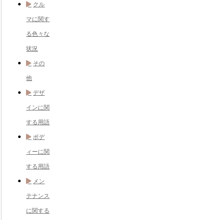
クル
マに関す
る色々な
状況
その
他
デザ
インに関
する用語
ボデ
ィーに関
する用語
メン
テナンス
に関する