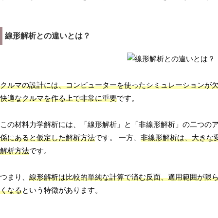
線形解析との違いとは？
クルマの設計には、コンピューターを使ったシミュレーションが
快適なクルマを作る上で非常に重要
です。
この材料力学解析には、「線形解析」と「非線形解析」の二つの
係にあると仮定した解析方法
です。 一方、
非線形解析は、大きな
解析方法
です。
つまり、
線形解析は比較的単純な計算で済む反面、適用範囲が限
くなる
という特徴があります。