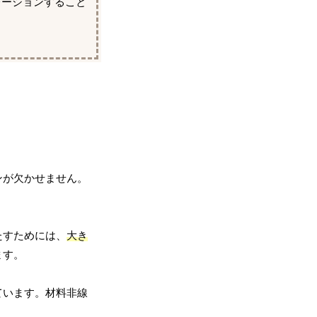
レーションすること
ンが欠かせません。
たすためには、
大き
ます。
ています。材料非線