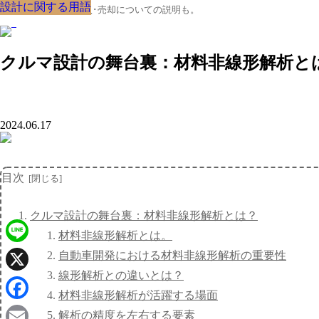
設計に関する用語
設計に関する用語
設計に関する用語
設計に関する用語
設計に関する用語
設計に関する用語
設計に関する用語
設計に関する用語
設計に関する用語
クルマの大辞典、購入･売却についての説明も。
クルマ設計の舞台裏：材料非線形解析と
2024.06.17
目次
クルマ設計の舞台裏：材料非線形解析とは？
材料非線形解析とは。
Line
自動車開発における材料非線形解析の重要性
線形解析との違いとは？
X
材料非線形解析が活躍する場面
Facebook
解析の精度を左右する要素