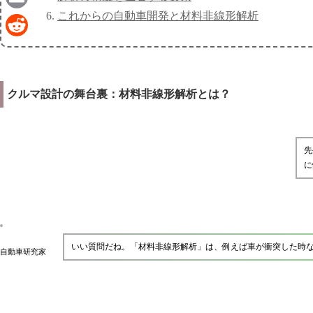
これからの自動車開発と材料非線形解析
Email
Reddit
クルマ設計の舞台裏：材料非線形解析とは？
先
に
いい質問だね。「材料非線形解析」は、例えば車が衝突した時
自動車研究家