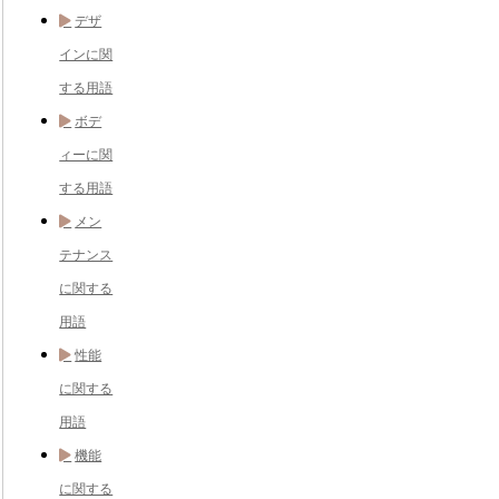
デザ
インに関
する用語
ボデ
ィーに関
する用語
メン
テナンス
に関する
用語
性能
に関する
用語
機能
に関する