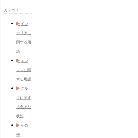
カテゴリー
イン
テリアに
関する用
語
エン
ジンに関
する用語
クル
マに関す
る色々な
状況
その
他