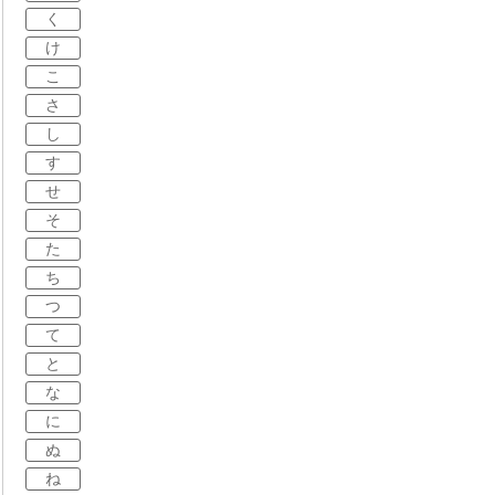
く
け
こ
さ
し
す
せ
そ
た
ち
つ
て
と
な
に
ぬ
ね