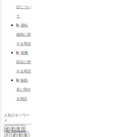
定につい
て
運転
補助に関
する用語
電機
部品に関
する用語
駆動
系に関す
る用語
人気のキーワー
ド
自動車用
語
自動車