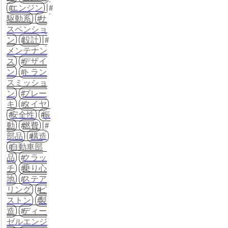
エンジン
駆動系
サ
スペンショ
ン
設計
メンテナン
ス
デザイ
ン
トラン
スミッショ
ン
ブレー
キ
タイヤ
安全性
振
動
燃費
部品
構造
自動車部
品
クラッ
チ
乗り心
地
ステア
リング
ピ
ストン
製
造
ディー
ゼルエンジ