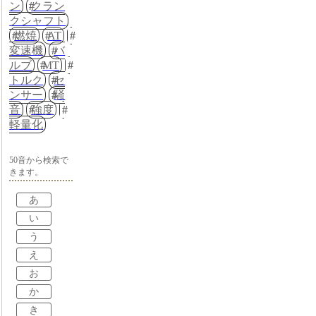
ン
クラン
クシャフト
燃焼
AT
変速機
バ
ルブ
MT
トルク
セ
ンサー
騒
音
強度
軽量化
50音から検索で
きます。
あ
い
う
え
お
か
き