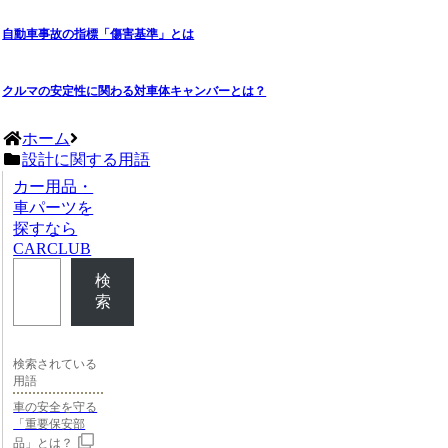
自動車事故の指標「傷害基準」とは
クルマの安定性に関わる対車体キャンバーとは？
ホーム
設計に関する用語
カー用品・
車パーツを
探すなら
CARCLUB
検
索
検索されている
用語
車の安全を守る
「重要保安部
品」とは？