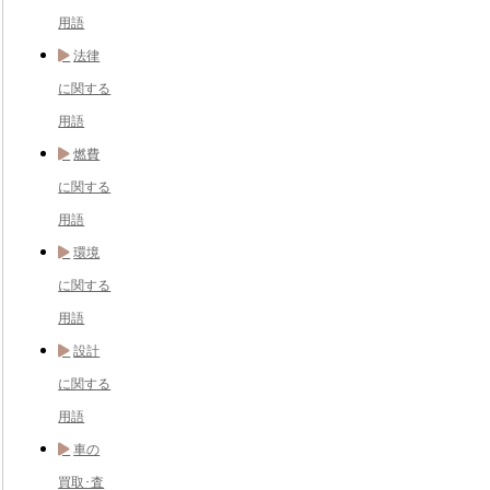
用語
法律
に関する
用語
燃費
に関する
用語
環境
に関する
用語
設計
に関する
用語
車の
買取･査