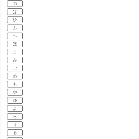
の
は
ひ
ふ
へ
ほ
ま
み
む
め
も
や
ゆ
よ
ら
り
る