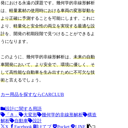
発における永遠の課題です。幾何学的非線形解析
は、
軽量素材の使用時における車両の変形挙動を
より正確に予測
することを可能にします。これに
より、
軽量化と安全性の両立を実現する最適な設
計
を、開発の初期段階で見つけることができるよ
うになります。
このように、幾何学的非線形解析は、
未来の自動
車開発において、より安全で、環境に優しく、そ
して高性能な自動車を生み出すために不可欠な技
術
と言えるでしょう。
カー用品を探すならCARCLUB
設計に関する用語
「き」
大変形
幾何学的非線形解析
構造
解析
自動車
設計
X
Facebook
はてブ
Pocket
LINE
コ