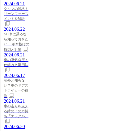
2024.06.21
クルマの骨格！
リーンフォース
メントを解説
2024.06.22
MT車に乗るな
ら知っておきた
い！ ギヤ抜けの
原因と対策
2024.06.21
車の吸気負圧：
仕組みと活用法
2024.06.17
意外と知らな
い？車のドアス
トライカーの役
割
2024.06.21
車の走りを支え
る縁の下の力持
ち「ナックル」
2024.06.20