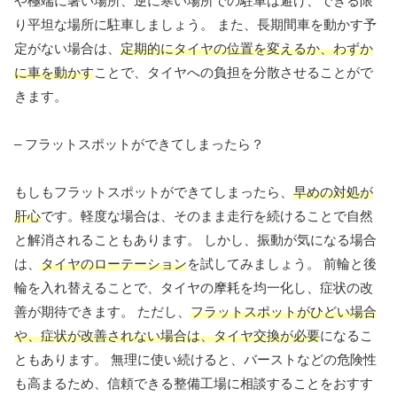
や極端に暑い場所、逆に寒い場所での駐車は避け、できる限
り平坦な場所に駐車しましょう。 また、長期間車を動かす予
定がない場合は、
定期的にタイヤの位置を変えるか、わずか
に車を動かす
ことで、タイヤへの負担を分散させることがで
きます。
– フラットスポットができてしまったら？
もしもフラットスポットができてしまったら、
早めの対処が
肝心
です。軽度な場合は、そのまま走行を続けることで自然
と解消されることもあります。 しかし、振動が気になる場合
は、
タイヤのローテーション
を試してみましょう。 前輪と後
輪を入れ替えることで、タイヤの摩耗を均一化し、症状の改
善が期待できます。 ただし、
フラットスポットがひどい場合
や、症状が改善されない場合は、タイヤ交換が必要
になるこ
ともあります。 無理に使い続けると、バーストなどの危険性
も高まるため、信頼できる整備工場に相談することをおすす