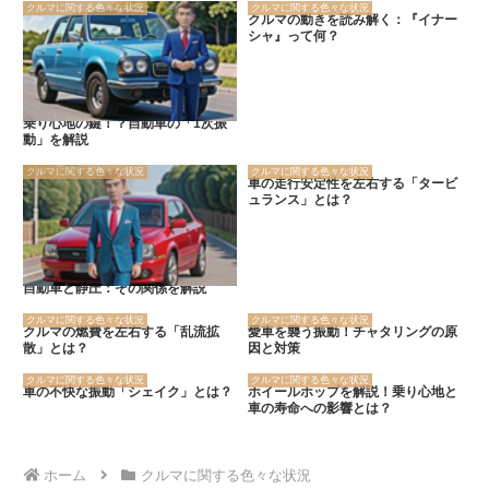
クルマに関する色々な状況
クルマに関する色々な状況
クルマの動きを読み解く：『イナー
シャ』って何？
乗り心地の鍵！？自動車の「1次振
動」を解説
クルマに関する色々な状況
クルマに関する色々な状況
車の走行安定性を左右する「タービ
ュランス」とは？
自動車と静圧：その関係を解説
クルマに関する色々な状況
クルマに関する色々な状況
クルマの燃費を左右する「乱流拡
愛車を襲う振動！チャタリングの原
散」とは？
因と対策
クルマに関する色々な状況
クルマに関する色々な状況
車の不快な振動「シェイク」とは？
ホイールホップを解説！乗り心地と
車の寿命への影響とは？
ホーム
クルマに関する色々な状況