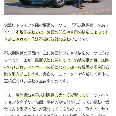
快適なドライブを阻む要因の一つに、「不規則振動」があり
ます。
不規則振動とは、路面の凹凸や車両の構造によって引
き起こされる、予測不能な複雑な振動
のことです。
不規則振動の原因は、主に路面状況と車体構造の二つに分け
られます。まず、
路面状況に関しては、舗装の継ぎ目、道路
のひび割れ、マンホールの段差など、様々な要因が不規則振
動を引き起こします
。路面の凹凸は、タイヤを通じて車体に
直接伝わり、振動を生み出すのです。
一方、
車体構造も不規則振動に大きく影響します
。サスペン
ションやタイヤの性能、車体の剛性などによって、振動の伝
わり方や吸収の仕方が変わってくるためです。例えば、サス
ペンションが硬すぎると路面の凹凸を吸収しきれず、車内に