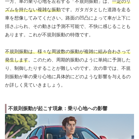
一方、車の乗り心地を左右する「不規則振動」は、
一定のリ
ズムを持たない複雑な振動
です。ガタガタとした道路を走る
車を想像してみてください。路面の凹凸によって車が上下に
揺さぶられ、その動きは予測不可能で、不快に感じることも
あります。これが不規則振動の特徴です。
不規則振動は、様々な周波数の振動が複雑に組み合わさって
発生します
。このため、周期的振動のように単純に予測した
り、制御したりすることが難しいのです。次の章では、不規
則振動が車の乗り心地に具体的にどのような影響を与えるの
か詳しく見ていきましょう。
不規則振動が起こす現象：乗り心地への影響