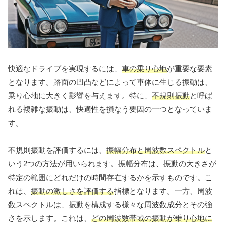
快適なドライブを実現するには、
車の乗り心地
が重要な要素
となります。路面の凹凸などによって車体に生じる振動は、
乗り心地に大きく影響を与えます。特に、
不規則振動
と呼ば
れる複雑な振動は、快適性を損なう要因の一つとなっていま
す。
不規則振動を評価するには、
振幅分布と周波数スペクトル
と
いう2つの方法が用いられます。振幅分布は、振動の大きさが
特定の範囲にどれだけの時間存在するかを示すものです。こ
れは、
振動の激しさを評価する
指標となります。一方、周波
数スペクトルは、振動を構成する様々な周波数成分とその強
さを示します。これは、
どの周波数帯域の振動が乗り心地に