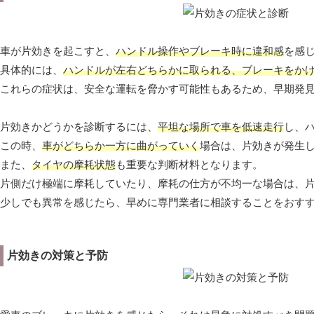
車が片効きを起こすと、
ハンドル操作やブレーキ時に違和感
を感
具体的には、
ハンドルが左右どちらかに取られる、ブレーキをか
これらの症状は、安全な運転を脅かす可能性もあるため、早期発
片効きかどうかを診断するには、
平坦な場所で車を低速走行
し、
この時、
車がどちらか一方に曲がっていく
場合は、片効きが発生
また、
タイヤの摩耗状態
も重要な判断材料となります。
片側だけ極端に摩耗していたり、摩耗の仕方が不均一な場合は、
少しでも異常を感じたら、早めに専門業者に相談することをおす
片効きの対策と予防