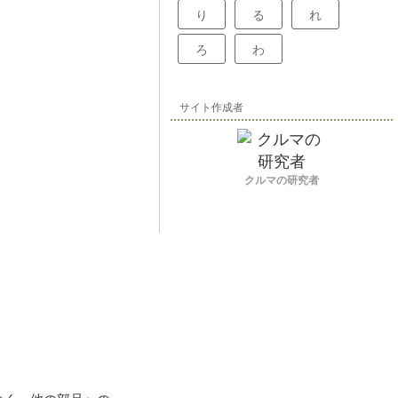
り
る
れ
ろ
わ
サイト作成者
クルマの研究者