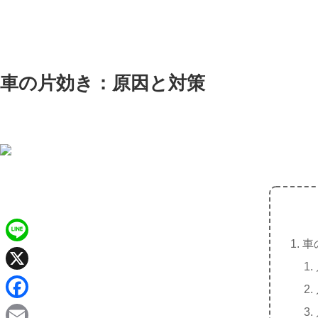
車の片効き：原因と対策
車
L
i
X
n
F