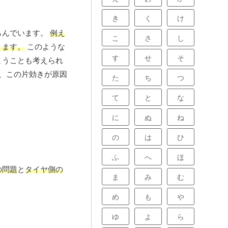
き
く
け
らんでいます。
例え
こ
さ
し
ります。
このような
す
せ
そ
まうことも考えられ
、この片効きが原因
た
ち
つ
て
と
な
に
ぬ
ね
の
は
ひ
ふ
へ
ほ
の問題
と
タイヤ側の
ま
み
む
め
も
や
ゆ
よ
ら