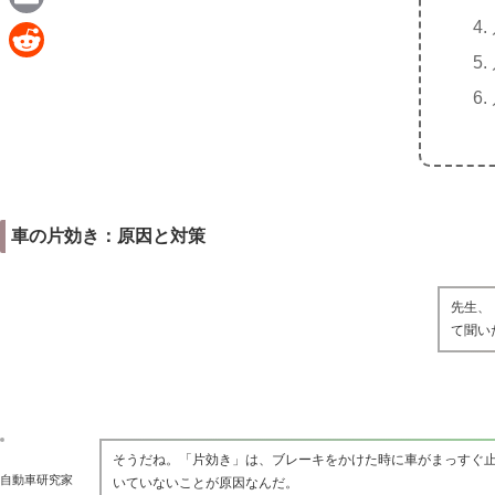
e
a
E
c
m
R
e
a
e
b
i
d
o
l
d
o
i
k
車の片効き：原因と対策
t
先生、
て聞い
そうだね。「片効き」は、ブレーキをかけた時に車がまっすぐ
自動車研究家
いていないことが原因なんだ。