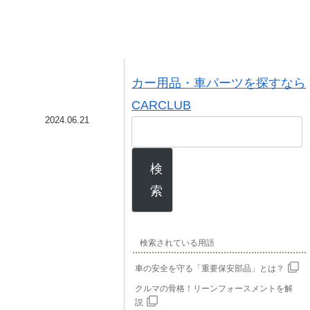
カー用品・車パーツを探すなら
CARCLUB
2024.06.21
検
索
検索されている用語
車の安全を守る「重要保安部品」とは？
クルマの骨格！リーンフォースメントを解
説