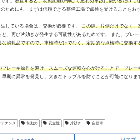
題です。
放置すると、制動距離が伸びて思わぬ事故に繋がるだけで
全のためにも、まずは信頼できる整備工場で点検を受けることをお
発生している場合は、交換が必要です。
この際、片側だけでなく、
ると、再び片効きが発生する可能性があるためです。 また、ブレー
要な消耗品ですので、車検時だけでなく、定期的な点検時に交換す
のブレーキ操作を避け、スムーズな運転を心がけることで、ブレー
、早期に異常を発見し、大きなトラブルを防ぐことが可能になりま
ンテナンス
制動力
安全性
片効き
自動車
Facebook
はてブ