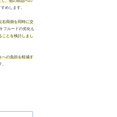
なく、他の部品への
すすめします。
左右両側を同時に交
キフルードの劣化も
ることを検討しまし
キへの負担を軽減す
す。