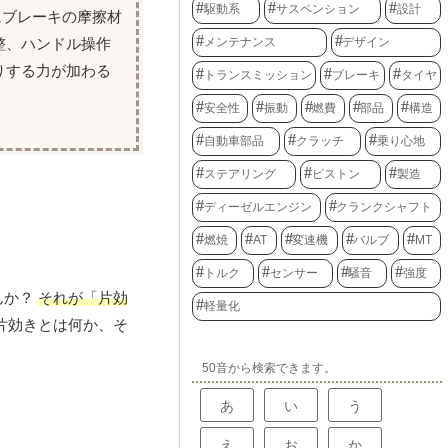
駆動系
サスペンション
設計
にブレーキの摩擦材
整、ハンドル操作
メンテナンス
デザイン
りする力が加わる
トランスミッション
ブレーキ
タイヤ
安全性
振動
燃費
部品
構造
自動車部品
クラッチ
乗り心地
ステアリング
ピストン
製造
ディーゼルエンジン
クランクシャフト
燃焼
AT
変速機
バルブ
MT
トルク
センサー
騒音
強度
んか？
それが「片効
軽量化
片効きとは何か、そ
50音から検索できます。
あ
い
う
え
お
か