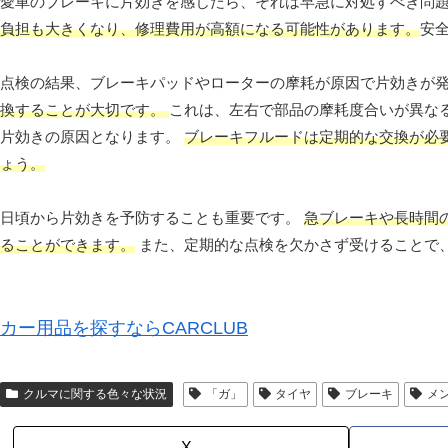
愛車のブレーキに片効きを感じたら、それは早急に対処すべき問
負担も大きくなり、修理費用が高額になる可能性があります。
安
点検の結果、ブレーキパッドやローターの摩耗が原因で片効きが
換することが大切です。
これは、左右で部品の摩耗度合いが異な
片効きの原因となります。
ブレーキフルードは定期的な交換が必
ょう。
日頃から片効きを予防することも重要です。
急ブレーキや長時間
ることができます。
また、定期的な点検を欠かさず受けることで
カー用品を探すならCARCLUB
クルマに関する色々な状況
「ガ」
タイヤ
ブレーキ
メ
X