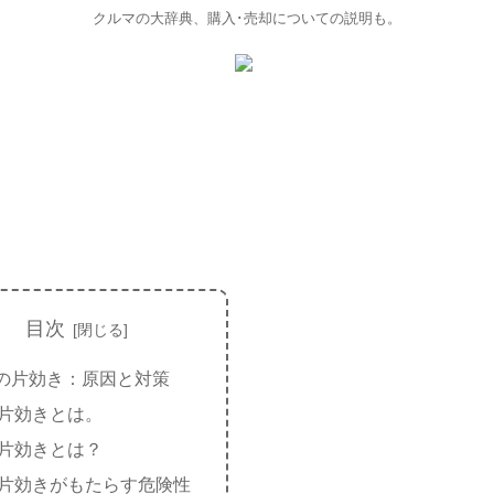
クルマの大辞典、購入･売却についての説明も。
目次
の片効き：原因と対策
片効きとは。
片効きとは？
片効きがもたらす危険性