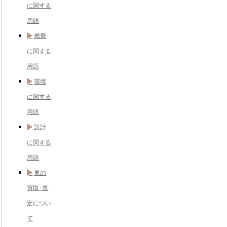
に関する
用語
燃費
に関する
用語
環境
に関する
用語
設計
に関する
用語
車の
買取･査
定につい
て