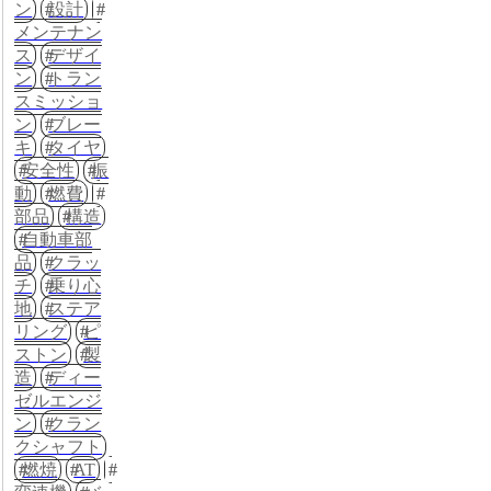
ン
設計
メンテナン
ス
デザイ
ン
トラン
スミッショ
ン
ブレー
キ
タイヤ
安全性
振
動
燃費
部品
構造
自動車部
品
クラッ
チ
乗り心
地
ステア
リング
ピ
ストン
製
造
ディー
ゼルエンジ
ン
クラン
クシャフト
燃焼
AT