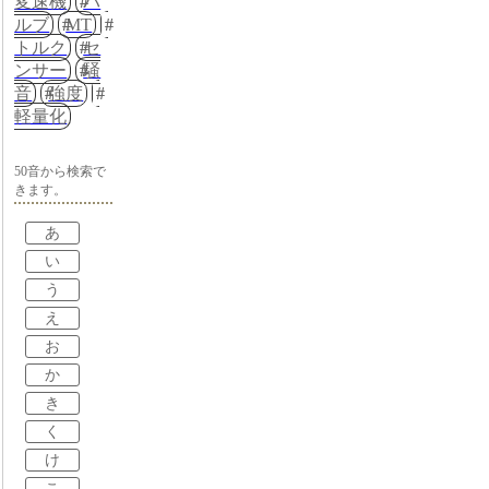
変速機
バ
ルブ
MT
トルク
セ
ンサー
騒
音
強度
軽量化
50音から検索で
きます。
あ
い
う
え
お
か
き
く
け
こ