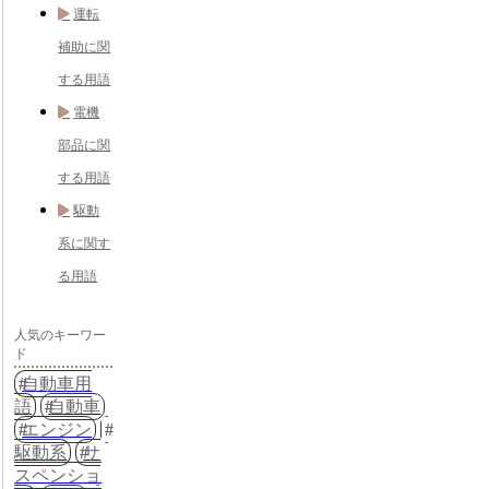
運転
補助に関
する用語
電機
部品に関
する用語
駆動
系に関す
る用語
人気のキーワー
ド
自動車用
語
自動車
エンジン
駆動系
サ
スペンショ