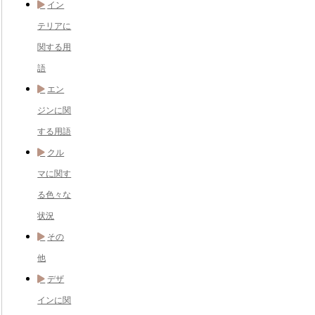
イン
テリアに
関する用
語
エン
ジンに関
する用語
クル
マに関す
る色々な
状況
その
他
デザ
インに関