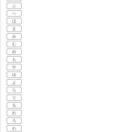
ふ
へ
ほ
ま
み
む
め
も
や
ゆ
よ
ら
り
る
れ
ろ
わ