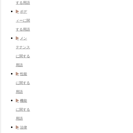
する用語
ボデ
ィーに関
する用語
メン
テナンス
に関する
用語
性能
に関する
用語
機能
に関する
用語
法律