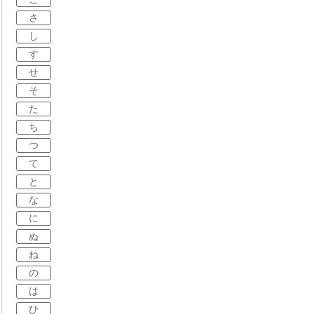
さ
し
す
せ
そ
た
ち
つ
て
と
な
に
ぬ
ね
の
は
ひ