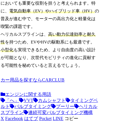
においても重要な役割を担うと考えられます。特
に、
電気自動車（EV）やハイブリッド車（HV）
の
普及が進む中で、モーターの高出力化と軽量化は
喫緊の課題です。
ヘリカルスプラインは、
高い動力伝達効率と耐久
性
を持つため、EVやHVの駆動系にも最適です。
小型化
も実現できるため、より自由度の高い設計
が可能となり、次世代モビリティの進化に貢献す
る可能性を秘めていると言えるでしょう。
カー用品を探すならCARCLUB
エンジンに関する用語
「へ」
VVT
カムシャフト
タイミングベ
ルト
バルブタイミング
プーリー
ヘリカル
スプライン
連続可変バルブタイミング機構
X
Facebook
はてブ
Pocket
LINE
コピー