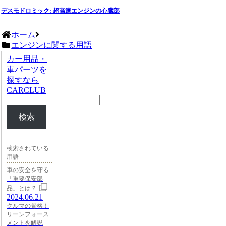
デスモドロミック: 超高速エンジンの心臓部
ホーム
エンジンに関する用語
カー用品・
車パーツを
探すなら
CARCLUB
検索
検索されている
用語
車の安全を守る
「重要保安部
品」とは？
2024.06.21
クルマの骨格！
リーンフォース
メントを解説