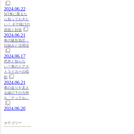
2024.06.22
MT車に乗るな
ら知っておきた
い！ ギヤ抜けの
原因と対策
2024.06.21
車の吸気負圧：
仕組みと活用法
2024.06.17
意外と知らな
い？車のドアス
トライカーの役
割
2024.06.21
車の走りを支え
る縁の下の力持
ち「ナックル」
2024.06.20
カテゴリー