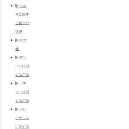
クル
マに関す
る色々な
状況
その
他
デザ
インに関
する用語
ボデ
ィーに関
する用語
メン
テナンス
に関する