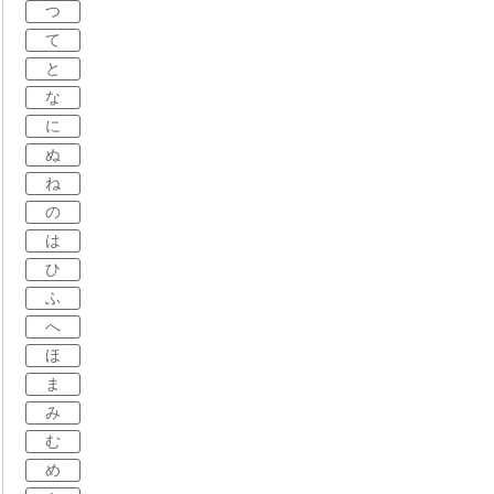
つ
て
と
な
に
ぬ
ね
の
は
ひ
ふ
へ
ほ
ま
み
む
め