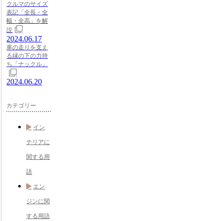
クルマのサイズ
表記「全長・全
幅・全高」を解
説
2024.06.17
車の走りを支え
る縁の下の力持
ち「ナックル」
2024.06.20
カテゴリー
イン
テリアに
関する用
語
エン
ジンに関
する用語