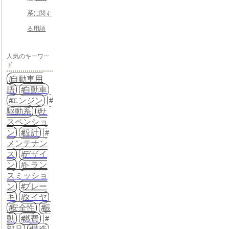
系に関す
る用語
人気のキーワー
ド
自動車用
語
自動車
エンジン
駆動系
サ
スペンショ
ン
設計
メンテナン
ス
デザイ
ン
トラン
スミッショ
ン
ブレー
キ
タイヤ
安全性
振
動
燃費