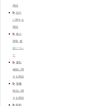
用語
設計
に関する
用語
車の
買取･査
定につい
て
運転
補助に関
する用語
電機
部品に関
する用語
駆動