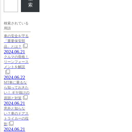
索
検索されている
用語
車の安全を守る
「重要保安部
品」とは？
2024.06.21
クルマの骨格！
リーンフォース
メントを解説
2024.06.22
MT車に乗るな
ら知っておきた
い！ ギヤ抜けの
原因と対策
2024.06.21
意外と知らな
い？車のドアス
トライカーの役
割
2024.06.21