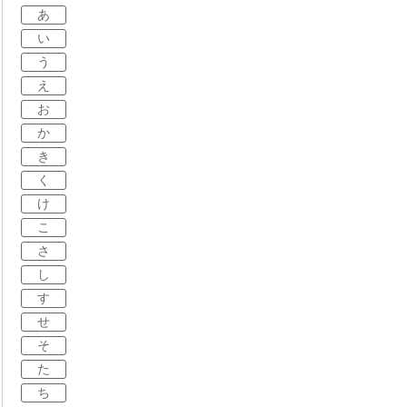
あ
い
う
え
お
か
き
く
け
こ
さ
し
す
せ
そ
た
ち