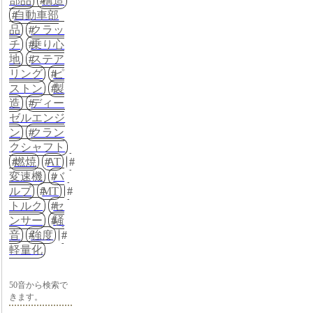
部品
構造
自動車部
品
クラッ
チ
乗り心
地
ステア
リング
ピ
ストン
製
造
ディー
ゼルエンジ
ン
クラン
クシャフト
燃焼
AT
変速機
バ
ルブ
MT
トルク
セ
ンサー
騒
音
強度
軽量化
50音から検索で
きます。