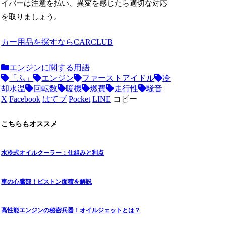
イバーは注意を払い、異変を感じたら適切な対応
を取りましょう。
カー用品を探すならCARCLUB
エンジンに関する用語
「ふ」
エンジン
ファーストアイドル
冷
却水温
回転数
暖機
燃費
走行性
騒音
X
Facebook
はてブ
Pocket
LINE
コピー
こちらもオススメ
水冷式オイルクーラー：仕組みと利点
車の心臓部！ピストン面積を解説
高性能エンジンの秘密兵器！オイルジェットとは？