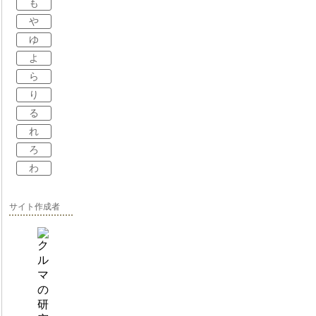
も
や
ゆ
よ
ら
り
る
れ
ろ
わ
サイト作成者