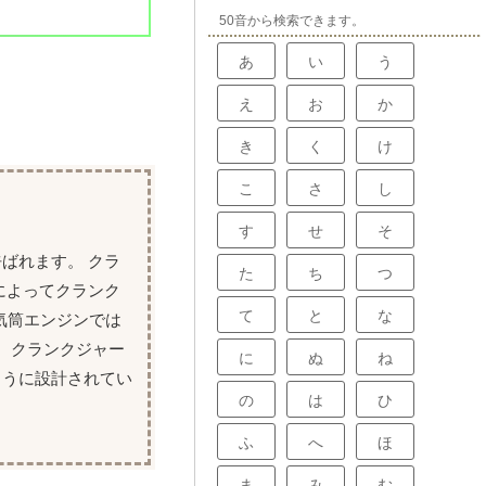
50音から検索できます。
あ
い
う
え
お
か
き
く
け
こ
さ
し
す
せ
そ
ばれます。 クラ
た
ち
つ
によってクランク
て
と
な
気筒エンジンでは
 クランクジャー
に
ぬ
ね
ように設計されてい
の
は
ひ
ふ
へ
ほ
ま
み
む