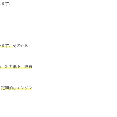
します。
います。
そのため、
動、出力低下、燃費
、
定期的なエンジン