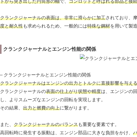
トから突き出した円筒形の軸
で、
コンロッドと呼ばれる部品と接
クランクジャーナルの表面は、非常に滑らかに加工
されており、
度と耐久性
も求められるため、一般的には
特殊な鋼材
を用いて製
クランクジャーナルとエンジン性能の関係
– クランクジャーナルとエンジン性能の関係
クランクジャーナルはエンジンの出力とトルクに直接影響を与え
クランクジャーナルの
表面の仕上がり状態や精度
は、エンジンの
し、よりスムーズなエンジンの回転を実現します。
その結果、
出力と燃費の向上
に繋がります。
また、
クランクジャーナルのバランス
も重要な要素です。
高回転時に発生する振動は、エンジン部品に大きな負担をかけ、