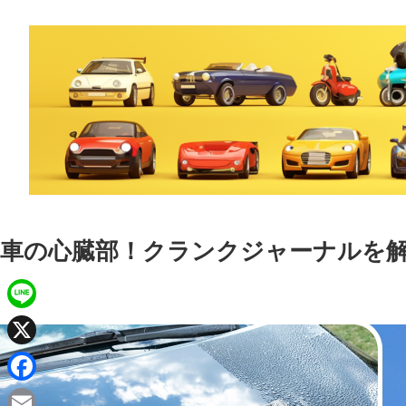
車の心臓部！クランクジャーナルを
L
i
X
n
F