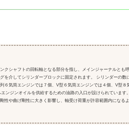
。
ンクシャフトの回転軸となる部分を指し、メインジャーナルとも呼
グを介してシリンダーブロックに固定されます。 シリンダーの数
列６気筒エンジンでは７個、V型６気筒エンジンでは４個、V型８
へエンジンオイルを供給するための油路の入口が設けられています。
れ剛性や曲げ剛性に大きく影響し、軸受け荷重が許容範囲内になる