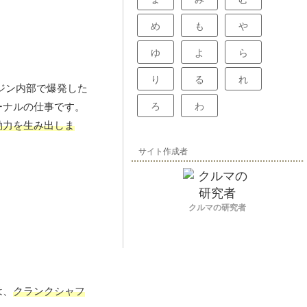
め
も
や
ゆ
よ
ら
り
る
れ
ジン内部で爆発した
ーナルの仕事です。
ろ
わ
動力を生み出しま
サイト作成者
クルマの研究者
は、
クランクシャフ