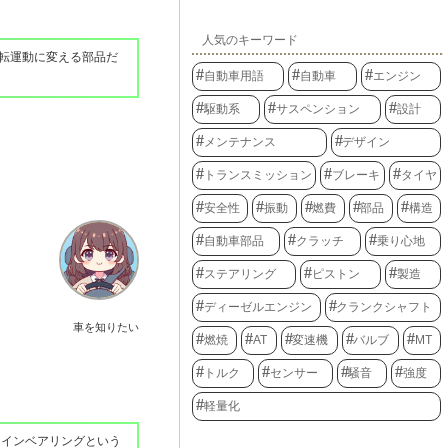
人気のキーワード
転運動に変える部品だ
自動車用語
自動車
エンジン
駆動系
サスペンション
設計
メンテナンス
デザイン
トランスミッション
ブレーキ
タイヤ
安全性
振動
燃費
部品
構造
自動車部品
クラッチ
乗り心地
ステアリング
ピストン
製造
ディーゼルエンジン
クランクシャフト
車を知りたい
燃焼
AT
変速機
バルブ
MT
トルク
センサー
騒音
強度
軽量化
メインベアリングという