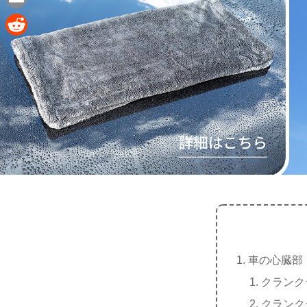
e
a
E
c
m
R
e
a
e
b
i
d
o
l
d
o
i
k
t
車の心臓部
クランク
クランク