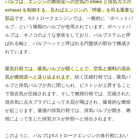
バルブは、エンジンの燃焼室への空気の intake と排気ガスの
exhaust を制御する、言わばエンジンの「呼吸」を司る重要な
部品
です。4ストロークエンジンでは、一般的に「ポペットバ
ルブ」という種類のバルブが使用されています。ポペットバ
ルブは、キノコのような形状をしており、バルブステムと呼
ばれる軸と、バルブヘッドと呼ばれる円盤状の部分で構成さ
れています。
吸気行程では、吸気バルブが開くことで、空気と燃料の混合
気が燃焼室へと送り込まれます
。続く圧縮行程では、吸気バ
ルブと排気バルブが共に閉じられ、ピストンが上昇すること
で混合気が圧縮されます。そして燃焼行程では、圧縮された
混合気に点火プラグによって火花が飛ばされ、爆発的な燃焼
が起こります。最後の排気行程では、排気バルブが開き、燃
焼によって生じた排気ガスが外部へと排出されます。
このように、バルブは4ストロークエンジンの各行程におい