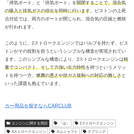
「掃気ポート」と「排気ポート」を
開閉することで、混合気
の吸入と排気ガスの排出を同時に行います
。ピストンの上死
点付近では、両方のポートが閉じられ、混合気の圧縮と燃焼
が行われます。
このように、2ストロークエンジンではバルブを持たず、ピス
トンがその役割を担うというシンプルな構造が実現されてい
ます。このシンプルな構造により、2ストロークエンジンは
軽
量でコンパクト、そして力強い出力特性
を持つというメリッ
トを持つ一方、
燃費の悪さや排ガス規制への対応の難しさ
と
いった課題も抱えています。
カー用品を探すならCARCLUB
エンジンに関する用語
「は」
2ストロークエンジン
4ストロークエンジン
カムシャフト
スプリング