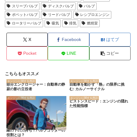
スリーブバルブ
ディスクバルブ
バルブ
ポペットバルブ
リードバルブ
レシプロエンジン
ロータリーバルブ
吸気
排気
燃焼室
X
Facebook
はてブ
Pocket
LINE
コピー
こちらもオススメ
エンジンに関する用語
エンジンに関する用語
部分エンクロージャー：自動車の静
自動車を動かす「熱」の限界に挑
寂の影の立役者
む: カルノーサイクル
エンジンに関する用語
エンジンに関する用語
ピストンスピード：エンジンの隠れ
た性能指標
縁の下の力持ち！バルブコッターの
役割とは？