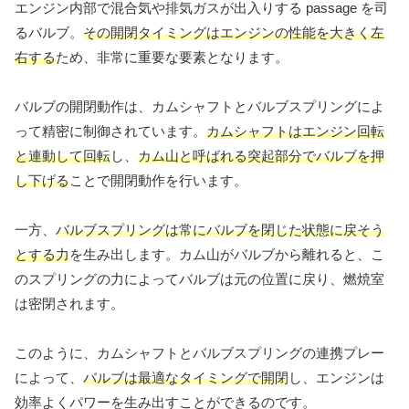
エンジン内部で混合気や排気ガスが出入りする passage を司
るバルブ。
その開閉タイミングはエンジンの性能を大きく左
右する
ため、非常に重要な要素となります。
バルブの開閉動作は、カムシャフトとバルブスプリングによ
って精密に制御されています。
カムシャフトはエンジン回転
と連動して回転
し、
カム山と呼ばれる突起部分でバルブを押
し下げる
ことで開閉動作を行います。
一方、
バルブスプリングは常にバルブを閉じた状態に戻そう
とする力
を生み出します。カム山がバルブから離れると、こ
のスプリングの力によってバルブは元の位置に戻り、燃焼室
は密閉されます。
このように、カムシャフトとバルブスプリングの連携プレー
によって、
バルブは最適なタイミングで開閉
し、エンジンは
効率よくパワーを生み出すことができるのです。