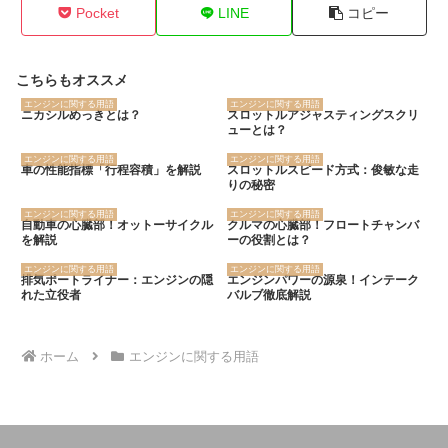
Pocket
LINE
コピー
こちらもオススメ
エンジンに関する用語
エンジンに関する用語
ニカシルめっきとは？
スロットルアジャスティングスクリ
ューとは？
エンジンに関する用語
エンジンに関する用語
車の性能指標「行程容積」を解説
スロットルスピード方式：俊敏な走
りの秘密
エンジンに関する用語
エンジンに関する用語
自動車の心臓部！オットーサイクル
クルマの心臓部！フロートチャンバ
を解説
ーの役割とは？
エンジンに関する用語
エンジンに関する用語
排気ポートライナー：エンジンの隠
エンジンパワーの源泉！インテーク
れた立役者
バルブ徹底解説
ホーム
エンジンに関する用語