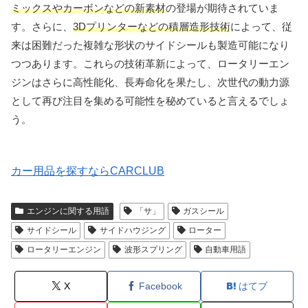
ミックスやカーボンなどの新素材
の登場が期待されていま
す。さらに、
3Dプリンターなどの積層造形技術
によって、従
来は困難だった複雑な形状のサイドシールも製造可能になり
つつあります。これらの技術革新によって、ロータリーエン
ジンはさらに高性能化、長寿命化を果たし、次世代の動力源
として再び注目を集める可能性を秘めていると言えるでしょ
う。
カー用品を探すならCARCLUB
エンジンに関する用語
「サ」
ガスシール
サイドシール
サイドハウジング
ローター
ロータリーエンジン
波形スプリング
自動車用語
X
Facebook
はてブ