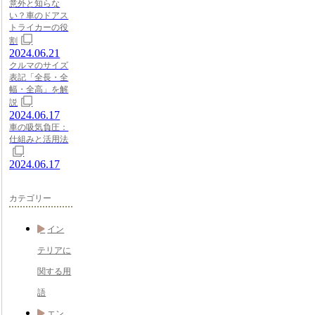
意外と知らな
い？車のドアス
トライカーの役
割
2024.06.21
クルマのサイズ
表記「全長・全
幅・全高」を解
説
2024.06.17
車の吸気負圧：
仕組みと活用法
2024.06.17
カテゴリー
イン
テリアに
関する用
語
エン