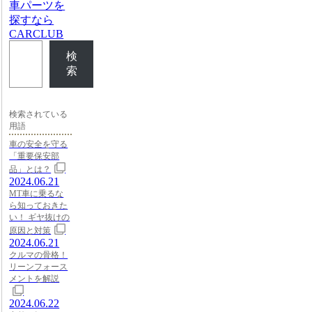
車パーツを
探すなら
CARCLUB
検
索
検索されている
用語
車の安全を守る
「重要保安部
品」とは？
2024.06.21
MT車に乗るな
ら知っておきた
い！ ギヤ抜けの
原因と対策
2024.06.21
クルマの骨格！
リーンフォース
メントを解説
2024.06.22