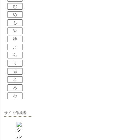
む
め
も
や
ゆ
よ
ら
り
る
れ
ろ
わ
サイト作成者