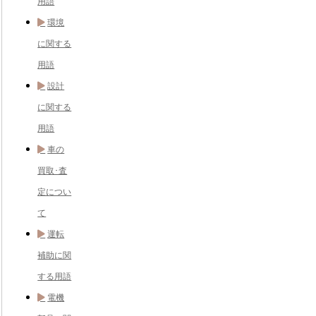
用語
環境
に関する
用語
設計
に関する
用語
車の
買取･査
定につい
て
運転
補助に関
する用語
電機