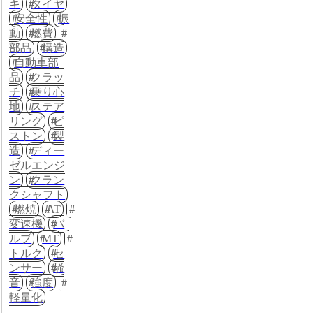
キ
タイヤ
安全性
振
動
燃費
部品
構造
自動車部
品
クラッ
チ
乗り心
地
ステア
リング
ピ
ストン
製
造
ディー
ゼルエンジ
ン
クラン
クシャフト
燃焼
AT
変速機
バ
ルブ
MT
トルク
セ
ンサー
騒
音
強度
軽量化