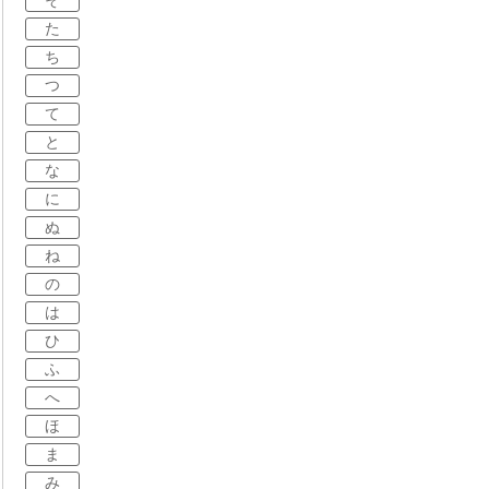
そ
た
ち
つ
て
と
な
に
ぬ
ね
の
は
ひ
ふ
へ
ほ
ま
み