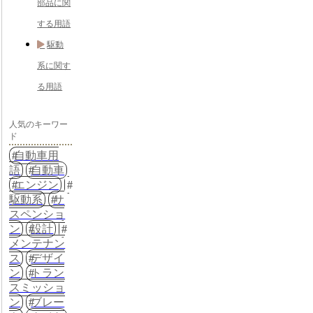
部品に関
する用語
駆動
系に関す
る用語
人気のキーワー
ド
自動車用
語
自動車
エンジン
駆動系
サ
スペンショ
ン
設計
メンテナン
ス
デザイ
ン
トラン
スミッショ
ン
ブレー