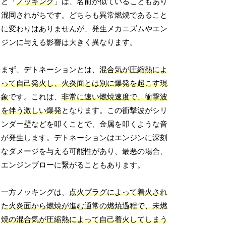
と「
ノッキング
」は、名前が似ていることもあり
混同されがちです。どちらも異常燃焼であること
に変わりはありませんが、発生メカニズムやエン
ジンに与える影響は大きく異なります。
まず、デトネーションとは、
混合気が圧縮熱によ
って自己発火し、火炎面とは別に爆発を起こす現
象
です。これは、
非常に速い燃焼速度で、衝撃波
を伴う激しい爆発
となります。この衝撃波がシリ
ンダー壁などを叩くことで、金属を叩くような音
が発生します。デトネーションはエンジンに深刻
なダメージを与える可能性があり、最悪の場合、
エンジンブローに繋がることもあります。
一方ノッキングは、
点火プラグによって着火され
た火炎面から燃焼が進む通常の燃焼過程で、未燃
焼の混合気が圧縮熱によって自己着火してしまう