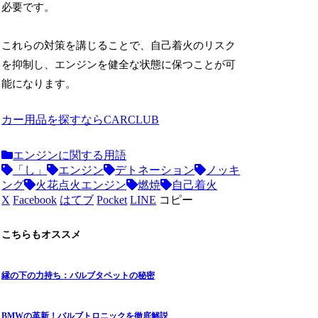
必要です。
これらの対策を講じることで、自己着火のリスク
を抑制し、エンジンを健全な状態に保つことが可
能になります。
カー用品を探すならCARCLUB
エンジンに関する用語
「し」
エンジン
デトネーション
ノッキ
ング
火花点火エンジン
燃焼
自己着火
X
Facebook
はてブ
Pocket
LINE
コピー
こちらもオススメ
縁の下の力持ち：バルブタペットの秘密
BMWの革新！バルブトロニックを徹底解説