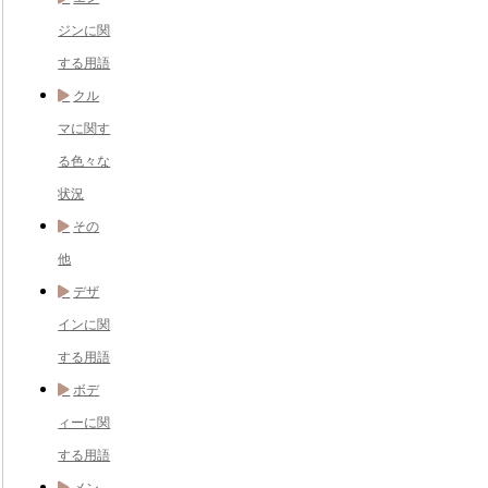
ジンに関
する用語
クル
マに関す
る色々な
状況
その
他
デザ
インに関
する用語
ボデ
ィーに関
する用語